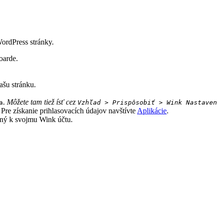
ordPress stránky.
oarde.
vašu stránku.
.
Môžete tam tiež ísť cez
a
Vzhľad > Prispôsobiť > Wink Nastaven
. Pre získanie prihlasovacích údajov navštívte
Aplikácie
.
jený k svojmu Wink účtu.