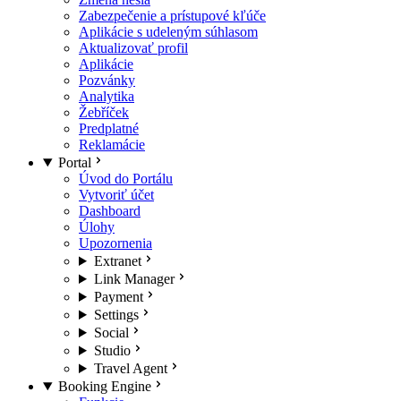
Zabezpečenie a prístupové kľúče
Aplikácie s udeleným súhlasom
Aktualizovať profil
Aplikácie
Pozvánky
Analytika
Žebříček
Predplatné
Reklamácie
Portal
Úvod do Portálu
Vytvoriť účet
Dashboard
Úlohy
Upozornenia
Extranet
Link Manager
Payment
Settings
Social
Studio
Travel Agent
Booking Engine