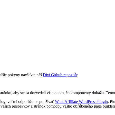
ďalšie pokyny navštívte náš
Divi Github repozitár
.
o stránku, aby ste sa dozvedeli viac o tom, čo komponenty dokážu. Tent
o blog, veľmi odporúčame používať
Wink Affiliate WordPress Plugin
. Pl
ašich príspevkov a stránok pomocou vášho obľúbeného page buildera 