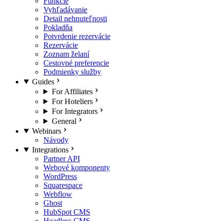
Funkcie
Vyhľadávanie
Detail nehnuteľnosti
Pokladňa
Potvrdenie rezervácie
Rezervácie
Zoznam želaní
Cestovné preferencie
Podmienky služby
Guides
For Affiliates
For Hoteliers
For Integrators
General
Webinars
Návody
Integrations
Partner API
Webové komponenty
WordPress
Squarespace
Webflow
Ghost
HubSpot CMS
Headless CMS