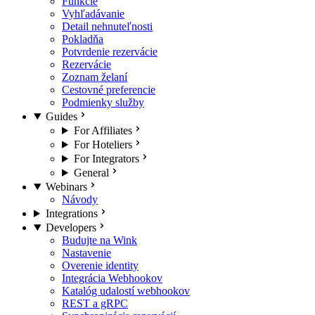
Funkcie
Vyhľadávanie
Detail nehnuteľnosti
Pokladňa
Potvrdenie rezervácie
Rezervácie
Zoznam želaní
Cestovné preferencie
Podmienky služby
Guides
For Affiliates
For Hoteliers
For Integrators
General
Webinars
Návody
Integrations
Developers
Budujte na Wink
Nastavenie
Overenie identity
Integrácia Webhookov
Katalóg udalostí webhookov
REST a gRPC