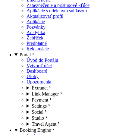
Zabezpečenie a prístupové kľúče
Aplikácie s udeleným súhlasom
Aktualizovať profil
Aplikácie
Pozvánky
Analytika
Žebříček
Predplatné
Reklamácie
Portal
Úvod do Portálu
Vytvoriť účet
Dashboard
Úlohy
Upozornenia
Extranet
Link Manager
Payment
Settings
Social
Studio
Travel Agent
Booking Engine