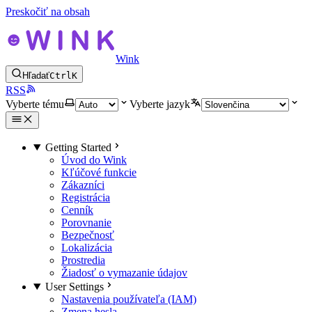
Preskočiť na obsah
Wink
Hľadať
Ctrl
K
RSS
Vyberte tému
Vyberte jazyk
Getting Started
Úvod do Wink
Kľúčové funkcie
Zákazníci
Registrácia
Cenník
Porovnanie
Bezpečnosť
Lokalizácia
Prostredia
Žiadosť o vymazanie údajov
User Settings
Nastavenia používateľa (IAM)
Zmena hesla