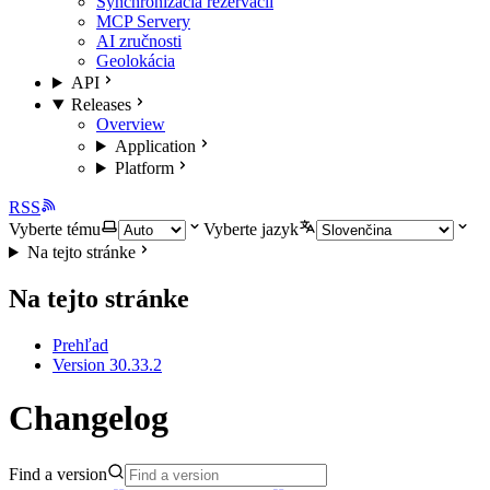
Synchronizácia rezervácií
MCP Servery
AI zručnosti
Geolokácia
API
Releases
Overview
Application
Platform
RSS
Vyberte tému
Vyberte jazyk
Na tejto stránke
Na tejto stránke
Prehľad
Version 30.33.2
Changelog
Find a version