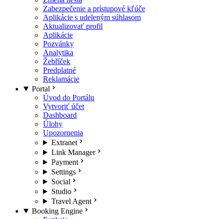
Zabezpečenie a prístupové kľúče
Aplikácie s udeleným súhlasom
Aktualizovať profil
Aplikácie
Pozvánky
Analytika
Žebříček
Predplatné
Reklamácie
Portal
Úvod do Portálu
Vytvoriť účet
Dashboard
Úlohy
Upozornenia
Extranet
Link Manager
Payment
Settings
Social
Studio
Travel Agent
Booking Engine