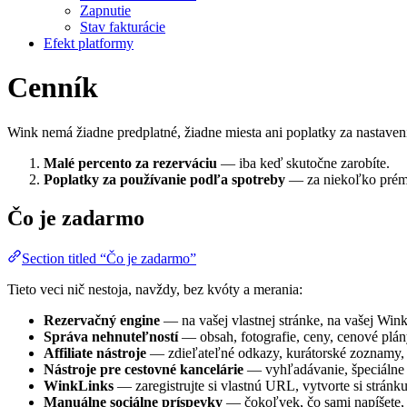
Zapnutie
Stav fakturácie
Efekt platformy
Cenník
Wink nemá žiadne predplatné, žiadne miesta ani poplatky za nastavenie
Malé percento za rezerváciu
— iba keď skutočne zarobíte.
Poplatky za používanie podľa spotreby
— za niekoľko prémio
Čo je zadarmo
Section titled “Čo je zadarmo”
Tieto veci nič nestoja, navždy, bez kvóty a merania:
Rezervačný engine
— na vašej vlastnej stránke, na vašej Wink
Správa nehnuteľností
— obsah, fotografie, ceny, cenové plány
Affiliate nástroje
— zdieľateľné odkazy, kurátorské zoznamy, m
Nástroje pre cestovné kancelárie
— vyhľadávanie, špeciálne c
WinkLinks
— zaregistrujte si vlastnú URL, vytvorte si stránku
Manuálne sociálne príspevky
— čokoľvek, čo sami napíšete, n