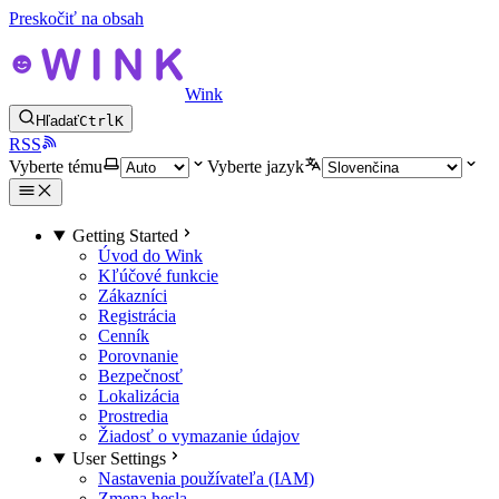
Preskočiť na obsah
Wink
Hľadať
Ctrl
K
RSS
Vyberte tému
Vyberte jazyk
Getting Started
Úvod do Wink
Kľúčové funkcie
Zákazníci
Registrácia
Cenník
Porovnanie
Bezpečnosť
Lokalizácia
Prostredia
Žiadosť o vymazanie údajov
User Settings
Nastavenia používateľa (IAM)
Zmena hesla