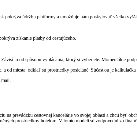
atok pokrýva údržbu platformy a umožňuje nám poskytovať všetko vyšš
 pokrýva získanie platby od cestujúceho.
 Závisí to od spôsobu vyplácania, ktorý si vyberiete. Momentálne pod
e, a od miesta, odkiaľ sú prostriedky posielané. Súčasťou je kalkulačka
-mail.
nciu na prevádzku cestovnej kancelárie vo svojej oblasti a chcú byť o
nčných prostriedkov hotelom. V tomto modeli sú zodpovední za finančn