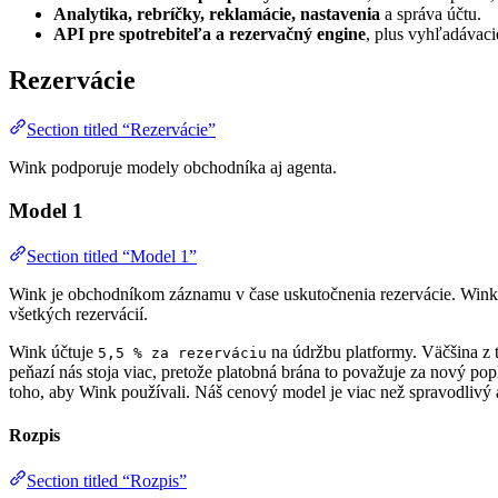
Analytika, rebríčky, reklamácie, nastavenia
a správa účtu.
API pre spotrebiteľa a rezervačný engine
, plus vyhľadávaci
Rezervácie
Section titled “Rezervácie”
Wink podporuje modely obchodníka aj agenta.
Model 1
Section titled “Model 1”
Wink je obchodníkom záznamu v čase uskutočnenia rezervácie. Wink j
všetkých rezervácií.
Wink účtuje
na údržbu platformy. Väčšina z t
5,5 % za rezerváciu
peňazí nás stoja viac, pretože platobná brána to považuje za nový p
toho, aby Wink používali. Náš cenový model je viac než spravodlivý 
Rozpis
Section titled “Rozpis”