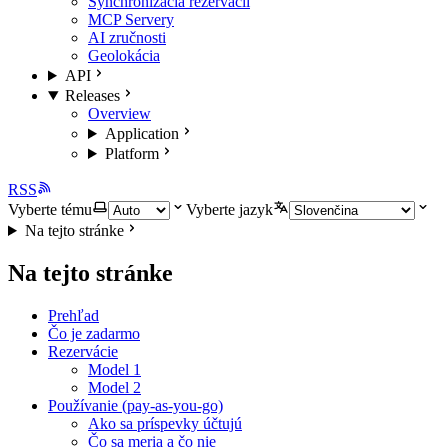
Synchronizácia rezervácií
MCP Servery
AI zručnosti
Geolokácia
API
Releases
Overview
Application
Platform
RSS
Vyberte tému
Vyberte jazyk
Na tejto stránke
Na tejto stránke
Prehľad
Čo je zadarmo
Rezervácie
Model 1
Model 2
Používanie (pay-as-you-go)
Ako sa príspevky účtujú
Čo sa meria a čo nie