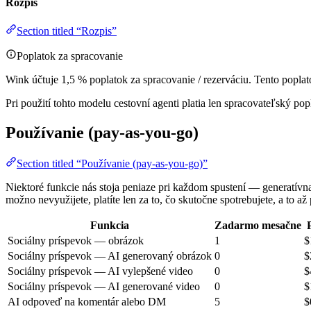
Rozpis
Section titled “Rozpis”
Poplatok za spracovanie
Wink účtuje 1,5 % poplatok za spracovanie / rezerváciu. Tento popl
Pri použití tohto modelu cestovní agenti platia len spracovateľský p
Používanie (pay-as-you-go)
Section titled “Používanie (pay-as-you-go)”
Niektoré funkcie nás stoja peniaze pri každom spustení — generatívna 
možno nevyužijete, platíte len za to, čo skutočne spotrebujete, a to a
Funkcia
Zadarmo mesačne
Sociálny príspevok — obrázok
1
$
Sociálny príspevok — AI generovaný obrázok
0
$
Sociálny príspevok — AI vylepšené video
0
$
Sociálny príspevok — AI generované video
0
$
AI odpoveď na komentár alebo DM
5
$