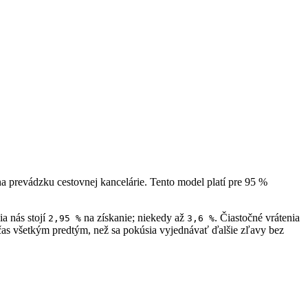
a prevádzku cestovnej kancelárie. Tento model platí pre 95 %
a nás stojí
na získanie; niekedy až
. Čiastočné vrátenia
2,95 %
3,6 %
 čas všetkým predtým, než sa pokúsia vyjednávať ďalšie zľavy bez