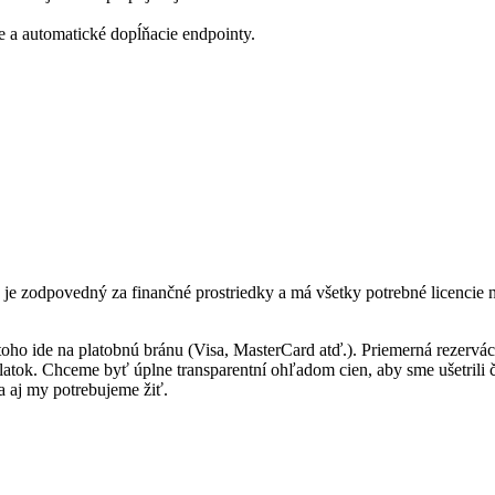
e a automatické dopĺňacie endpointy.
e zodpovedný za finančné prostriedky a má všetky potrebné licencie n
oho ide na platobnú bránu (Visa, MasterCard atď.). Priemerná rezerváci
oplatok. Chceme byť úplne transparentní ohľadom cien, aby sme ušetrili
a aj my potrebujeme žiť.