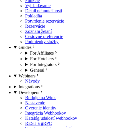
Funkcie
Vyhľadávanie
Detail nehnuteľnosti
Pokladňa
Potvrdenie rezervácie
Rezervácie
Zoznam želaní
Cestovné preferencie
Podmienky služby
Guides
For Affiliates
For Hoteliers
For Integrators
General
Webinars
Návody
Integrations
Developers
Budujte na Wink
Nastavenie
Overenie identity
Integrácia Webhookov
Katalóg udalostí webhookov
REST a gRPC