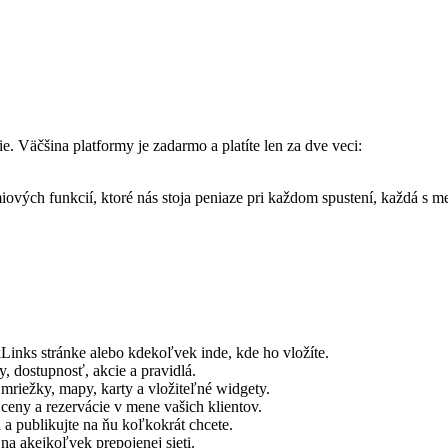
. Väčšina platformy je zadarmo a platíte len za dve veci:
vých funkcií, ktoré nás stoja peniaze pri každom spustení, každá s 
Links stránke alebo kdekoľvek inde, kde ho vložíte.
, dostupnosť, akcie a pravidlá.
riežky, mapy, karty a vložiteľné widgety.
eny a rezervácie v mene vašich klientov.
 a publikujte na ňu koľkokrát chcete.
a akejkoľvek prepojenej sieti.