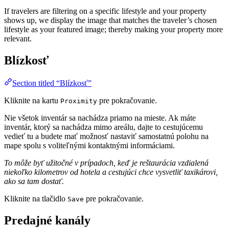
If travelers are filtering on a specific lifestyle and your property
shows up, we display the image that matches the traveler’s chosen
lifestyle as your featured image; thereby making your property more
relevant.
Blízkosť
Section titled “Blízkosť”
Kliknite na kartu
pre pokračovanie.
Proximity
Nie všetok inventár sa nachádza priamo na mieste. Ak máte
inventár, ktorý sa nachádza mimo areálu, dajte to cestujúcemu
vedieť tu a budete mať možnosť nastaviť samostatnú polohu na
mape spolu s voliteľnými kontaktnými informáciami.
To môže byť užitočné v prípadoch, keď je reštaurácia vzdialená
niekoľko kilometrov od hotela a cestujúci chce vysvetliť taxikárovi,
ako sa tam dostať.
Kliknite na tlačidlo
pre pokračovanie.
Save
Predajné kanály