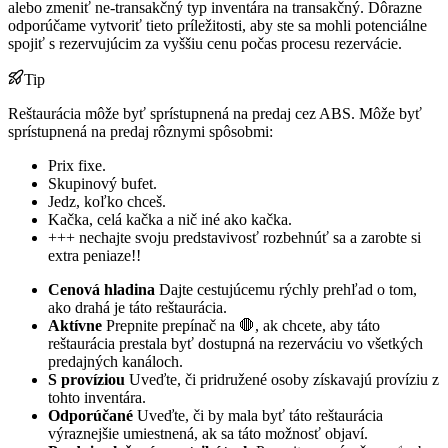
alebo zmeniť ne-transakčný typ inventára na transakčný. Dôrazne
odporúčame vytvoriť tieto príležitosti, aby ste sa mohli potenciálne
spojiť s rezervujúcim za vyššiu cenu počas procesu rezervácie.
Tip
Reštaurácia môže byť sprístupnená na predaj cez ABS. Môže byť
sprístupnená na predaj rôznymi spôsobmi:
Prix fixe.
Skupinový bufet.
Jedz, koľko chceš.
Kačka, celá kačka a nič iné ako kačka.
+++ nechajte svoju predstavivosť rozbehnúť sa a zarobte si
extra peniaze!!
Cenová hladina
Dajte cestujúcemu rýchly prehľad o tom,
ako drahá je táto reštaurácia.
Aktívne
Prepnite prepínač na 🛑, ak chcete, aby táto
reštaurácia prestala byť dostupná na rezerváciu vo všetkých
predajných kanáloch.
S províziou
Uveďte, či pridružené osoby získavajú províziu z
tohto inventára.
Odporúčané
Uveďte, či by mala byť táto reštaurácia
výraznejšie umiestnená, ak sa táto možnosť objaví.