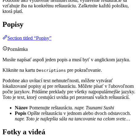
Podobne ako vybavenie nehnuteľnosti, vybavenie reštaurácie sa
vzťahuje iba na konkrétnu reštauráciu. Zaškrtnite každú položku,
ktorá platí.
Popisy
Section titled “Popisy”
Poznámka
Musíte napísať aspoň jeden popis a musí byť v anglickom jazyku.
Kliknite na kartu
pre pokračovanie.
Descriptions
Podobne ako uvítací text nehnuteľnosti, môžete vytvárať
lokalizované popisy aj pre reštauráciu. Môžete písať v ľubovoľnom
počte jazykov. Pridáme preklady pre všetky najpopulárnejšie jazyky.
Toto je text, ktorý cestujúci uvidia pri prezeraní vašich reštaurácií.
Názov
Pomenujte reštauráciu.
napr. Tsunami Sushi
Popis
Opíšte reštauráciu v jednom alebo dvoch odstavcoch.
napr. Toto je najlepšia sála na tancovanie na celom svete…
Fotky a videá