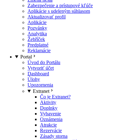
Zabezpečenie a prístupové kľúče
Aplikácie s udeleným súhlasom
Aktualizovať profil
Aplikácie
Pozvánky
Analytika
Žebříček
Predplatné
Reklamácie
Portal
Úvod do Portálu
Vytvoriť účet
Dashboard
Úlohy
Upozornenia
Extranet
Čo je Extranet?
Aktivity
Doplnky
Vybavenie
Oznámenia
Atrakcie
Rezervácie
Zásady storna