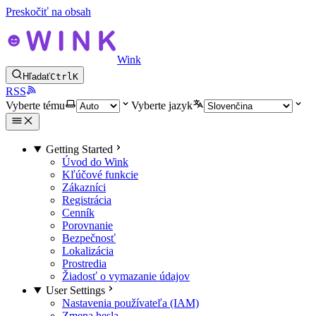
Preskočiť na obsah
Wink
Hľadať
Ctrl
K
RSS
Vyberte tému
Vyberte jazyk
Getting Started
Úvod do Wink
Kľúčové funkcie
Zákazníci
Registrácia
Cenník
Porovnanie
Bezpečnosť
Lokalizácia
Prostredia
Žiadosť o vymazanie údajov
User Settings
Nastavenia používateľa (IAM)
Zmena hesla