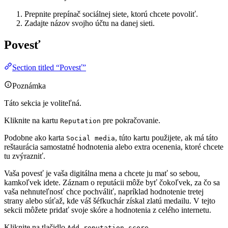
Prepnite prepínač sociálnej siete, ktorú chcete povoliť.
Zadajte názov svojho účtu na danej sieti.
Povesť
Section titled “Povesť”
Poznámka
Táto sekcia je voliteľná.
Kliknite na kartu
pre pokračovanie.
Reputation
Podobne ako karta
, túto kartu použijete, ak má táto
Social media
reštaurácia samostatné hodnotenia alebo extra ocenenia, ktoré chcete
tu zvýrazniť.
Vaša povesť je vaša digitálna mena a chcete ju mať so sebou,
kamkoľvek idete. Záznam o reputácii môže byť čokoľvek, za čo sa
vaša nehnuteľnosť chce pochváliť, napríklad hodnotenie tretej
strany alebo súťaž, kde váš šéfkuchár získal zlatú medailu. V tejto
sekcii môžete pridať svoje skóre a hodnotenia z celého internetu.
Kliknite na tlačidlo
.
Add reputation score