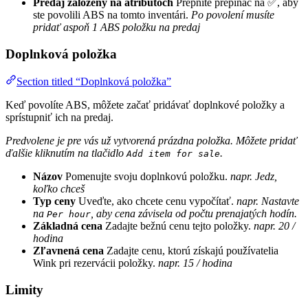
Predaj založený na atribútoch
Prepnite prepínač na ✅, aby
ste povolili ABS na tomto inventári.
Po povolení musíte
pridať aspoň 1 ABS položku na predaj
Doplnková položka
Section titled “Doplnková položka”
Keď povolíte ABS, môžete začať pridávať doplnkové položky a
sprístupniť ich na predaj.
Predvolene je pre vás už vytvorená prázdna položka. Môžete pridať
ďalšie kliknutím na tlačidlo
.
Add item for sale
Názov
Pomenujte svoju doplnkovú položku.
napr. Jedz,
koľko chceš
Typ ceny
Uveďte, ako chcete cenu vypočítať.
napr. Nastavte
na
, aby cena závisela od počtu prenajatých hodín.
Per hour
Základná cena
Zadajte bežnú cenu tejto položky.
napr. 20 /
hodina
Zľavnená cena
Zadajte cenu, ktorú získajú používatelia
Wink pri rezervácii položky.
napr. 15 / hodina
Limity