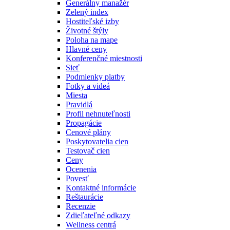
Generálny manažér
Zelený index
Hostiteľské izby
Životné štýly
Poloha na mape
Hlavné ceny
Konferenčné miestnosti
Sieť
Podmienky platby
Fotky a videá
Miesta
Pravidlá
Profil nehnuteľnosti
Propagácie
Cenové plány
Poskytovatelia cien
Testovač cien
Ceny
Ocenenia
Povesť
Kontaktné informácie
Reštaurácie
Recenzie
Zdieľateľné odkazy
Wellness centrá