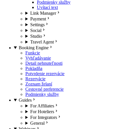
Podmienky služby
Uvítací text
Link Manager
Payment
Settings
Social
Studio
Travel Agent
Booking Engine
Funkcie
Vyhľadávanie
Detail nehnuteľnosti
Pokladňa
Potvrdenie rezervácie
Rezervácie
Zoznam želaní
Cestovné preferencie
Podmienky služby
Guides
For Affiliates
For Hoteliers
For Integrators
General
Webinars