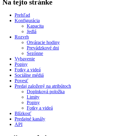
Na tejto stránke
Prehľad
Konfigurácia
Kapacita
Jedlá
Rozvrh
Otváracie hodiny
Prevádzkové dni
Sezónne
Vybavenie
Popisy
Fotky a videá
Sociálne médiá
Povesť
Predaj založený na atribútoch
Doplnková položka
Limity
Popisy
Fotky a videá
Blízkosť
Predajné kanály
API