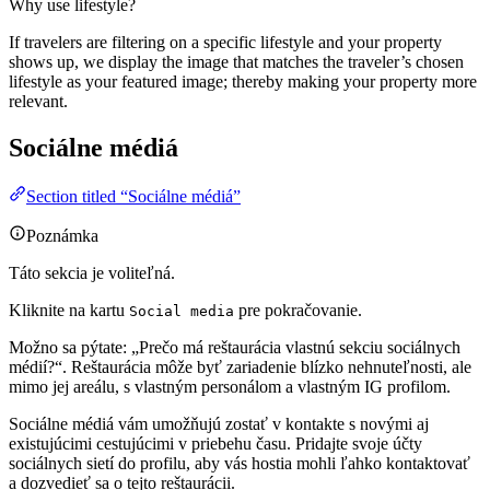
Why use lifestyle?
If travelers are filtering on a specific lifestyle and your property
shows up, we display the image that matches the traveler’s chosen
lifestyle as your featured image; thereby making your property more
relevant.
Sociálne médiá
Section titled “Sociálne médiá”
Poznámka
Táto sekcia je voliteľná.
Kliknite na kartu
pre pokračovanie.
Social media
Možno sa pýtate: „Prečo má reštaurácia vlastnú sekciu sociálnych
médií?“. Reštaurácia môže byť zariadenie blízko nehnuteľnosti, ale
mimo jej areálu, s vlastným personálom a vlastným IG profilom.
Sociálne médiá vám umožňujú zostať v kontakte s novými aj
existujúcimi cestujúcimi v priebehu času. Pridajte svoje účty
sociálnych sietí do profilu, aby vás hostia mohli ľahko kontaktovať
a dozvedieť sa o tejto reštaurácii.