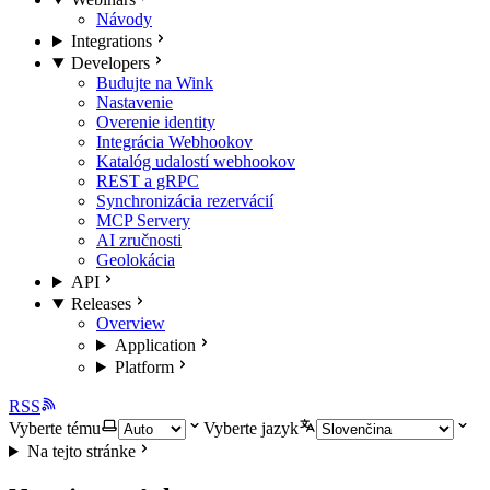
Návody
Integrations
Developers
Budujte na Wink
Nastavenie
Overenie identity
Integrácia Webhookov
Katalóg udalostí webhookov
REST a gRPC
Synchronizácia rezervácií
MCP Servery
AI zručnosti
Geolokácia
API
Releases
Overview
Application
Platform
RSS
Vyberte tému
Vyberte jazyk
Na tejto stránke