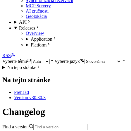
Synchronizácia rezervácií
MCP Servery
AI zručnosti
Geolokácia
API
Releases
Overview
Application
Platform
RSS
Vyberte tému
Vyberte jazyk
Na tejto stránke
Na tejto stránke
Prehľad
Version v30.30.3
Changelog
Find a version