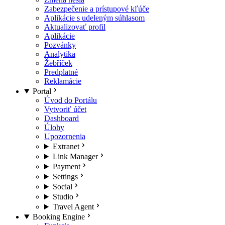
Zabezpečenie a prístupové kľúče
Aplikácie s udeleným súhlasom
Aktualizovať profil
Aplikácie
Pozvánky
Analytika
Žebříček
Predplatné
Reklamácie
Portal
Úvod do Portálu
Vytvoriť účet
Dashboard
Úlohy
Upozornenia
Extranet
Link Manager
Payment
Settings
Social
Studio
Travel Agent
Booking Engine