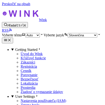
Preskočiť na obsah
Wink
Hľadať
Ctrl
K
RSS
Vyberte tému
Vyberte jazyk
Getting Started
Úvod do Wink
Kľúčové funkcie
Zákazníci
Registrácia
Cenník
Porovnanie
Bezpečnosť
Lokalizácia
Prostredia
Žiadosť o vymazanie údajov
User Settings
Nastavenia používateľa (IAM)
Zmena hesla