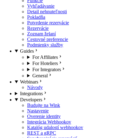
Funkcie
Vyhľadávanie
Detail nehnuteľnosti
Pokladňa
Potvrdenie rezervácie
Rezervácie
Zoznam želaní
Cestovné preferencie
Podmienky služby
Guides
For Affiliates
For Hoteliers
For Integrators
General
Webinars
Návody
Integrations
Developers
Budujte na Wink
Nastavenie
Overenie identity
Integrácia Webhookov
Katalóg udalostí webhookov
REST a gRPC