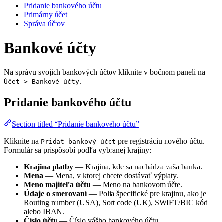
Pridanie bankového účtu
Primárny účet
Správa účtov
Bankové účty
Na správu svojich bankových účtov kliknite v bočnom paneli na
.
Účet > Bankové účty
Pridanie bankového účtu
Section titled “Pridanie bankového účtu”
Kliknite na
pre registráciu nového účtu.
Pridať bankový účet
Formulár sa prispôsobí podľa vybranej krajiny:
Krajina platby
— Krajina, kde sa nachádza vaša banka.
Mena
— Mena, v ktorej chcete dostávať výplaty.
Meno majiteľa účtu
— Meno na bankovom účte.
Údaje o smerovaní
— Polia špecifické pre krajinu, ako je
Routing number (USA), Sort code (UK), SWIFT/BIC kód
alebo IBAN.
Číslo účtu
— Číslo vášho bankového účtu.