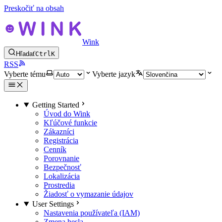
Preskočiť na obsah
Wink
Hľadať
Ctrl
K
RSS
Vyberte tému
Vyberte jazyk
Getting Started
Úvod do Wink
Kľúčové funkcie
Zákazníci
Registrácia
Cenník
Porovnanie
Bezpečnosť
Lokalizácia
Prostredia
Žiadosť o vymazanie údajov
User Settings
Nastavenia používateľa (IAM)
Zmena hesla