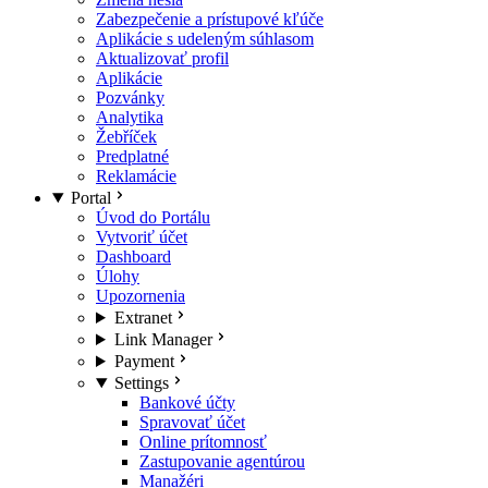
Zabezpečenie a prístupové kľúče
Aplikácie s udeleným súhlasom
Aktualizovať profil
Aplikácie
Pozvánky
Analytika
Žebříček
Predplatné
Reklamácie
Portal
Úvod do Portálu
Vytvoriť účet
Dashboard
Úlohy
Upozornenia
Extranet
Link Manager
Payment
Settings
Bankové účty
Spravovať účet
Online prítomnosť
Zastupovanie agentúrou
Manažéri