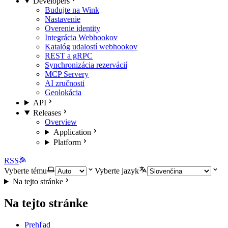
Developers
Budujte na Wink
Nastavenie
Overenie identity
Integrácia Webhookov
Katalóg udalostí webhookov
REST a gRPC
Synchronizácia rezervácií
MCP Servery
AI zručnosti
Geolokácia
API
Releases
Overview
Application
Platform
RSS
Vyberte tému
Vyberte jazyk
Na tejto stránke
Na tejto stránke
Prehľad