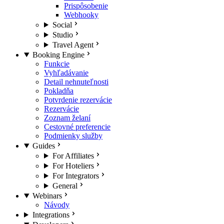
Prispôsobenie
Webhooky
Social
Studio
Travel Agent
Booking Engine
Funkcie
Vyhľadávanie
Detail nehnuteľnosti
Pokladňa
Potvrdenie rezervácie
Rezervácie
Zoznam želaní
Cestovné preferencie
Podmienky služby
Guides
For Affiliates
For Hoteliers
For Integrators
General
Webinars
Návody
Integrations