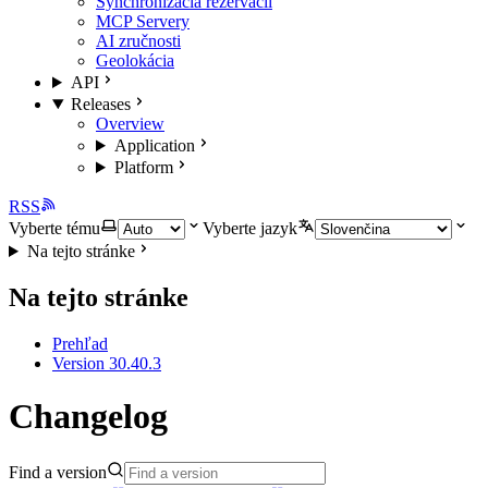
Synchronizácia rezervácií
MCP Servery
AI zručnosti
Geolokácia
API
Releases
Overview
Application
Platform
RSS
Vyberte tému
Vyberte jazyk
Na tejto stránke
Na tejto stránke
Prehľad
Version 30.40.3
Changelog
Find a version