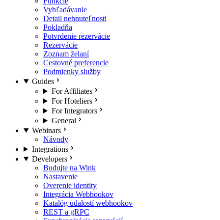
Funkcie
Vyhľadávanie
Detail nehnuteľnosti
Pokladňa
Potvrdenie rezervácie
Rezervácie
Zoznam želaní
Cestovné preferencie
Podmienky služby
Guides
For Affiliates
For Hoteliers
For Integrators
General
Webinars
Návody
Integrations
Developers
Budujte na Wink
Nastavenie
Overenie identity
Integrácia Webhookov
Katalóg udalostí webhookov
REST a gRPC