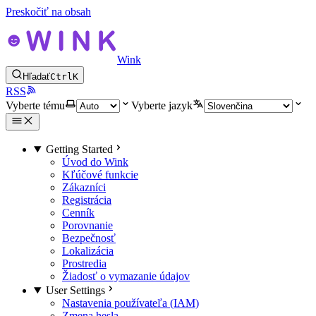
Preskočiť na obsah
Wink
Hľadať
Ctrl
K
RSS
Vyberte tému
Vyberte jazyk
Getting Started
Úvod do Wink
Kľúčové funkcie
Zákazníci
Registrácia
Cenník
Porovnanie
Bezpečnosť
Lokalizácia
Prostredia
Žiadosť o vymazanie údajov
User Settings
Nastavenia používateľa (IAM)
Zmena hesla