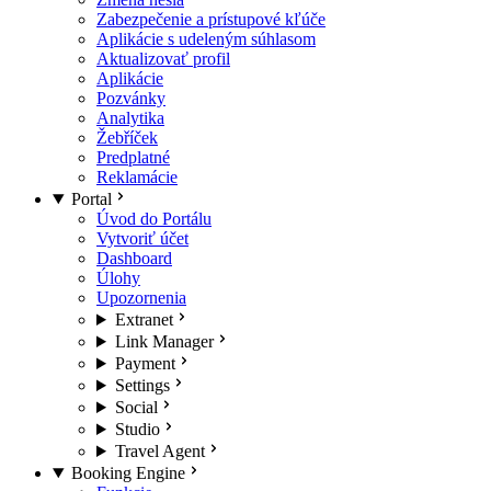
Zabezpečenie a prístupové kľúče
Aplikácie s udeleným súhlasom
Aktualizovať profil
Aplikácie
Pozvánky
Analytika
Žebříček
Predplatné
Reklamácie
Portal
Úvod do Portálu
Vytvoriť účet
Dashboard
Úlohy
Upozornenia
Extranet
Link Manager
Payment
Settings
Social
Studio
Travel Agent
Booking Engine