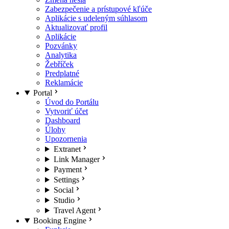
Zabezpečenie a prístupové kľúče
Aplikácie s udeleným súhlasom
Aktualizovať profil
Aplikácie
Pozvánky
Analytika
Žebříček
Predplatné
Reklamácie
Portal
Úvod do Portálu
Vytvoriť účet
Dashboard
Úlohy
Upozornenia
Extranet
Link Manager
Payment
Settings
Social
Studio
Travel Agent
Booking Engine