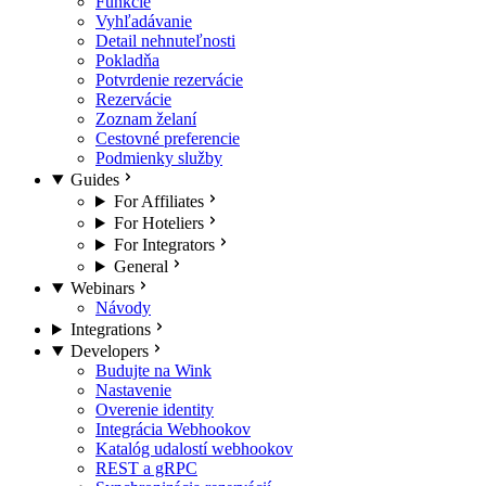
Funkcie
Vyhľadávanie
Detail nehnuteľnosti
Pokladňa
Potvrdenie rezervácie
Rezervácie
Zoznam želaní
Cestovné preferencie
Podmienky služby
Guides
For Affiliates
For Hoteliers
For Integrators
General
Webinars
Návody
Integrations
Developers
Budujte na Wink
Nastavenie
Overenie identity
Integrácia Webhookov
Katalóg udalostí webhookov
REST a gRPC