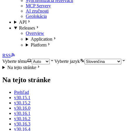
Synchronizácia rezervácií
MCP Servery
AI zručnosti
Geolokácia
API
Releases
Overview
Application
Platform
RSS
Vyberte tému
Vyberte jazyk
Na tejto stránke
Na tejto stránke
Prehľad
v30.15.1
v30.15.2
v30.16.0
v30.16.1
v30.16.2
v30.16.3
v30.16.4