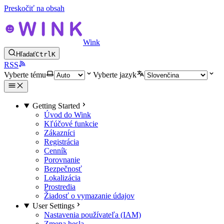
Preskočiť na obsah
Wink
Hľadať
Ctrl
K
RSS
Vyberte tému
Vyberte jazyk
Getting Started
Úvod do Wink
Kľúčové funkcie
Zákazníci
Registrácia
Cenník
Porovnanie
Bezpečnosť
Lokalizácia
Prostredia
Žiadosť o vymazanie údajov
User Settings
Nastavenia používateľa (IAM)
Zmena hesla