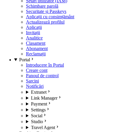
Setări utilizator (IAM)
Schimbare parolă
Securitate și Passkeys
Aplicații cu consimțământ
Actualizează profilul
Aplicații
Invitații
Analitice
Clasament
Abonament
Reclamații
Portal
Introducere în Portal
Creare cont
Panoul de control
Sarcini
Notificări
Extranet
Link Manager
Payment
Settings
Social
Studio
Travel Agent