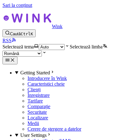
Sari la conținut
Wink
Caută
Ctrl
K
RSS
Selectează tema
Selectează limba
Getting Started
Introducere în Wink
Caracteristici cheie
Clienți
Înregistrare
Tarifare
Comparație
Securitate
Localizare
Medii
Cerere de ștergere a datelor
User Settings