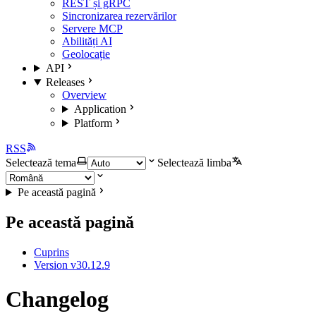
REST și gRPC
Sincronizarea rezervărilor
Servere MCP
Abilități AI
Geolocație
API
Releases
Overview
Application
Platform
RSS
Selectează tema
Selectează limba
Pe această pagină
Pe această pagină
Cuprins
Version v30.12.9
Changelog