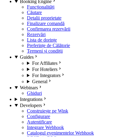
Booking Engine
Funcționalități
Căutare
Detalii proprietate
Finalizare comandă
Confirmarea rezervării
Rezervări
Lista de dorințe
Preferințe de Călătorie
Termeni și condiții
Guides
For Affiliates
For Hoteliers
For Integrators
General
Webinars
Ghiduri
Integrations
Developers
Construiește pe Wink
Configurare
Autentificare
Integrare Webhook
Catalogul evenimentelor Webhook