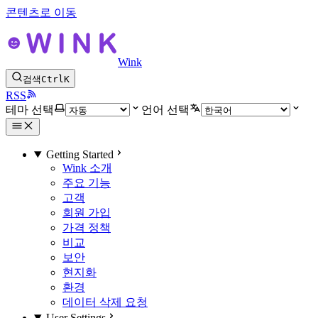
콘텐츠로 이동
Wink
검색
Ctrl
K
RSS
테마 선택
언어 선택
Getting Started
Wink 소개
주요 기능
고객
회원 가입
가격 정책
비교
보안
현지화
환경
데이터 삭제 요청
User Settings