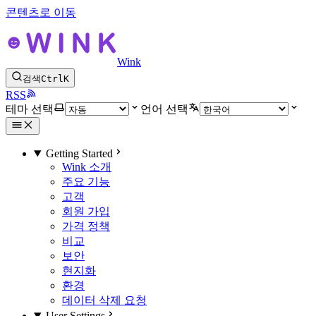
콘텐츠로 이동
Wink
검색
Ctrl
K
RSS
테마 선택
언어 선택
Getting Started
Wink 소개
주요 기능
고객
회원 가입
가격 정책
비교
보안
현지화
환경
데이터 삭제 요청
User Settings