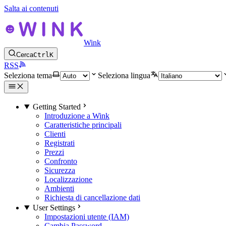
Salta ai contenuti
Wink
Cerca
Ctrl
K
RSS
Seleziona tema
Seleziona lingua
Getting Started
Introduzione a Wink
Caratteristiche principali
Clienti
Registrati
Prezzi
Confronto
Sicurezza
Localizzazione
Ambienti
Richiesta di cancellazione dati
User Settings
Impostazioni utente (IAM)
Cambia Password