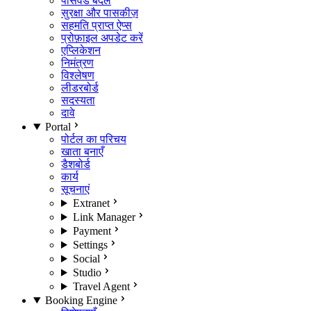
पासवर्ड बदलें
सुरक्षा और पासकीज़
सहमति प्राप्त ऐप्स
प्रोफ़ाइल अपडेट करें
एप्लिकेशन
निमंत्रण
विश्लेषण
लीडरबोर्ड
सदस्यता
दावे
Portal
पोर्टल का परिचय
खाता बनाएँ
डैशबोर्ड
कार्य
सूचनाएं
Extranet
Link Manager
Payment
Settings
Social
Studio
Travel Agent
Booking Engine