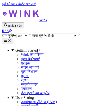
इसे छोड़कर कंटेंट पर जाएं
Wink
खोजें
Ctrl
K
RSS
थीम चुनें
भाषा चुने
Getting Started
Wink का परिचय
मुख्य विशेषताएँ
ग्राहक
साइन अप करें
मूल्य निर्धारण
तुलना
सुरक्षा
स्थानीयकरण
पर्यावरण
डेटा हटाने का अनुरोध
User Settings
उपयोगकर्ता सेटिंग्स (IAM)