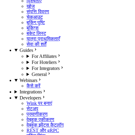
विशेषताएँ
खोज
संपत्ति विवरण
चेकआउट
बुकिंग पुष्टि
बुकिंग्स
बकेट लिस्ट
यात्रा प्राथमिकताएँ
सेवा की शर्तें
Guides
For Affiliates
For Hoteliers
For Integrators
General
Webinars
कैसे करें
Integrations
Developers
Wink पर बनाएं
सेटअप
प्रमाणीकरण
वेबहुक एकीकरण
वेबहुक इवेंट्स कैटलॉग
REST और gRPC