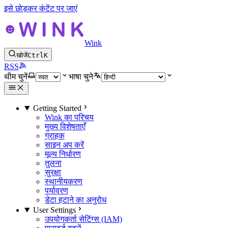
इसे छोड़कर कंटेंट पर जाएं
Wink
खोजें
Ctrl
K
RSS
थीम चुनें
भाषा चुने
Getting Started
Wink का परिचय
मुख्य विशेषताएँ
ग्राहक
साइन अप करें
मूल्य निर्धारण
तुलना
सुरक्षा
स्थानीयकरण
पर्यावरण
डेटा हटाने का अनुरोध
User Settings
उपयोगकर्ता सेटिंग्स (IAM)