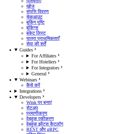
विशेषताएँ
खोज
संपत्ति विवरण
चेकआउट
बुकिंग पुष्टि
बुकिंग्स
बकेट लिस्ट
यात्रा प्राथमिकताएँ
सेवा की शर्तें
Guides
For Affiliates
For Hoteliers
For Integrators
General
Webinars
कैसे करें
Integrations
Developers
Wink पर बनाएं
सेटअप
प्रमाणीकरण
वेबहुक एकीकरण
वेबहुक इवेंट्स कैटलॉग
REST और gRPC