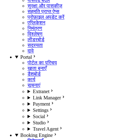
पासवर्ड बदलें
सुरक्षा और पासकीज़
सहमति प्राप्त ऐप्स
प्रोफ़ाइल अपडेट करें
एप्लिकेशन
निमंत्रण
विश्लेषण
लीडरबोर्ड
सदस्यता
दावे
Portal
पोर्टल का परिचय
खाता बनाएँ
डैशबोर्ड
कार्य
सूचनाएं
Extranet
Link Manager
Payment
Settings
Social
Studio
Travel Agent
Booking Engine