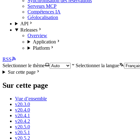
Synchronisation des réservations
Serveurs MCP
Compétences IA
Géolocalisation
API
Releases
Overview
Application
Platform
RSS
Selectionner le thème
Selectionner la langue
Sur cette page
Sur cette page
Vue d’ensemble
v20.3.0
v20.4.0
v20.4.1
v20.4.2
v20.5.0
v20.5.1
v20.5.2