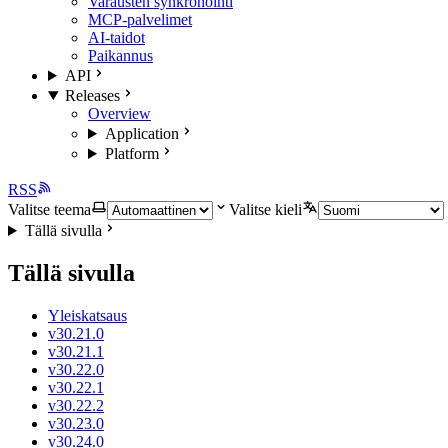
Varausten synkronointi
MCP-palvelimet
AI-taidot
Paikannus
API
Releases
Overview
Application
Platform
RSS
Valitse teema
Valitse kieli
Tällä sivulla
Tällä sivulla
Yleiskatsaus
v30.21.0
v30.21.1
v30.22.0
v30.22.1
v30.22.2
v30.23.0
v30.24.0