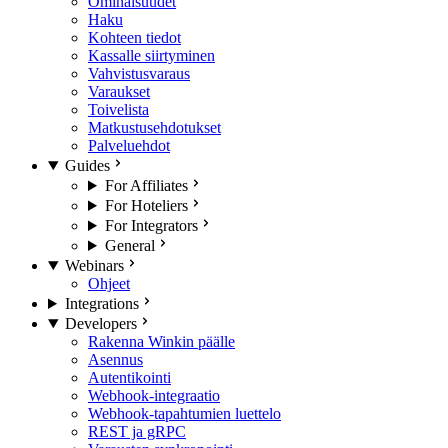
Ominaisuudet
Haku
Kohteen tiedot
Kassalle siirtyminen
Vahvistusvaraus
Varaukset
Toivelista
Matkustusehdotukset
Palveluehdot
Guides
For Affiliates
For Hoteliers
For Integrators
General
Webinars
Ohjeet
Integrations
Developers
Rakenna Winkin päälle
Asennus
Autentikointi
Webhook-integraatio
Webhook-tapahtumien luettelo
REST ja gRPC