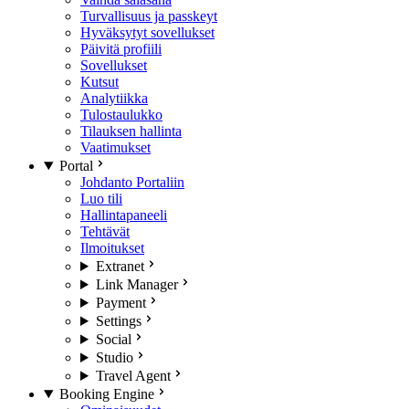
Turvallisuus ja passkeyt
Hyväksytyt sovellukset
Päivitä profiili
Sovellukset
Kutsut
Analytiikka
Tulostaulukko
Tilauksen hallinta
Vaatimukset
Portal
Johdanto Portaliin
Luo tili
Hallintapaneeli
Tehtävät
Ilmoitukset
Extranet
Link Manager
Payment
Settings
Social
Studio
Travel Agent
Booking Engine