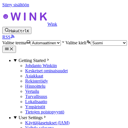
Siirry sisältöön
Wink
Haku
Ctrl
K
RSS
Valitse teema
Valitse kieli
Getting Started
Johdanto Winkiin
Keskeiset ominaisuudet
Asiakkaat
Rekisteröidy
Hinnoittelu
Vertailu
Turvallisuus
Lokalisaatio
Ympäristöt
Tietojen poistopyyntö
User Settings
Käyttäjäasetukset (IAM)
Vaihda salasana