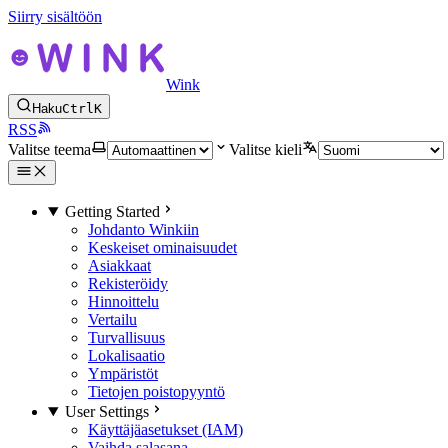
Siirry sisältöön
Wink
Haku
Ctrl
K
RSS
Valitse teema
Valitse kieli
Getting Started
Johdanto Winkiin
Keskeiset ominaisuudet
Asiakkaat
Rekisteröidy
Hinnoittelu
Vertailu
Turvallisuus
Lokalisaatio
Ympäristöt
Tietojen poistopyyntö
User Settings
Käyttäjäasetukset (IAM)
Vaihda salasana