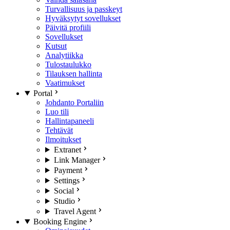
Turvallisuus ja passkeyt
Hyväksytyt sovellukset
Päivitä profiili
Sovellukset
Kutsut
Analytiikka
Tulostaulukko
Tilauksen hallinta
Vaatimukset
Portal
Johdanto Portaliin
Luo tili
Hallintapaneeli
Tehtävät
Ilmoitukset
Extranet
Link Manager
Payment
Settings
Social
Studio
Travel Agent
Booking Engine