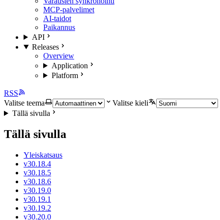
Varausten synkronointi
MCP-palvelimet
AI-taidot
Paikannus
API
Releases
Overview
Application
Platform
RSS
Valitse teema
Valitse kieli
Tällä sivulla
Tällä sivulla
Yleiskatsaus
v30.18.4
v30.18.5
v30.18.6
v30.19.0
v30.19.1
v30.19.2
v30.20.0