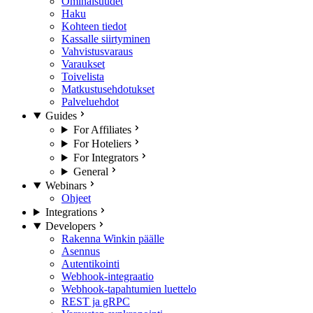
Ominaisuudet
Haku
Kohteen tiedot
Kassalle siirtyminen
Vahvistusvaraus
Varaukset
Toivelista
Matkustusehdotukset
Palveluehdot
Guides
For Affiliates
For Hoteliers
For Integrators
General
Webinars
Ohjeet
Integrations
Developers
Rakenna Winkin päälle
Asennus
Autentikointi
Webhook-integraatio
Webhook-tapahtumien luettelo
REST ja gRPC