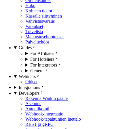
Ominaisuudet
Haku
Kohteen tiedot
Kassalle siirtyminen
Vahvistusvaraus
Varaukset
Toivelista
Matkustusehdotukset
Palveluehdot
Guides
For Affiliates
For Hoteliers
For Integrators
General
Webinars
Ohjeet
Integrations
Developers
Rakenna Winkin päälle
Asennus
Autentikointi
Webhook-integraatio
Webhook-tapahtumien luettelo
REST ja gRPC