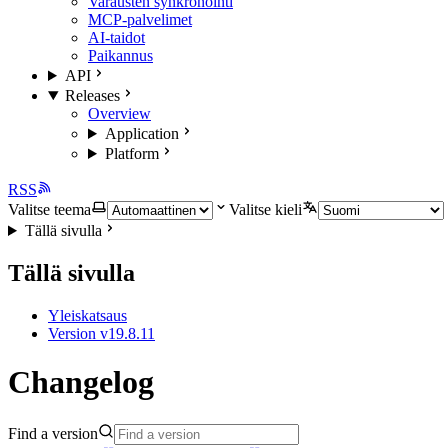
Varausten synkronointi
MCP-palvelimet
AI-taidot
Paikannus
API
Releases
Overview
Application
Platform
RSS
Valitse teema
Valitse kieli
Tällä sivulla
Tällä sivulla
Yleiskatsaus
Version v19.8.11
Changelog
Find a version