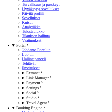
Turvallisuus ja passkeyt
Hyväksytyt sovellukset
Päivitä profiili
Sovellukset
Kutsut
Analytiikka
Tulostaulukko
Tilauksen hallinta
Vaatimukset
Portal
Johdanto Portaliin
Luo tili
Hallintapaneeli
Tehtävät
Ilmoitukset
Extranet
Link Manager
Payment
Settings
Social
Studio
Travel Agent
Booking Engine