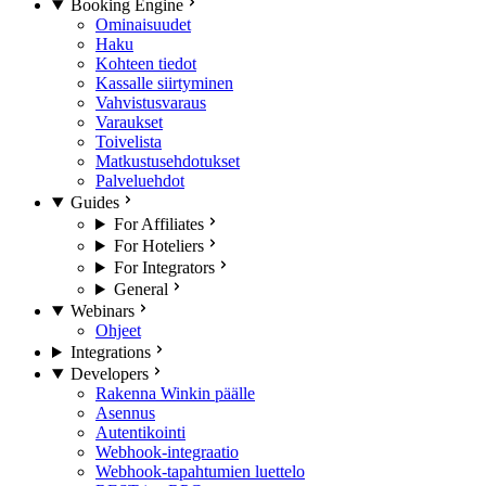
Booking Engine
Ominaisuudet
Haku
Kohteen tiedot
Kassalle siirtyminen
Vahvistusvaraus
Varaukset
Toivelista
Matkustusehdotukset
Palveluehdot
Guides
For Affiliates
For Hoteliers
For Integrators
General
Webinars
Ohjeet
Integrations
Developers
Rakenna Winkin päälle
Asennus
Autentikointi
Webhook-integraatio
Webhook-tapahtumien luettelo