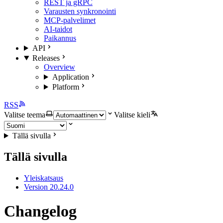
REST ja gRPC
Varausten synkronointi
MCP-palvelimet
AI-taidot
Paikannus
API
Releases
Overview
Application
Platform
RSS
Valitse teema
Valitse kieli
Tällä sivulla
Tällä sivulla
Yleiskatsaus
Version 20.24.0
Changelog