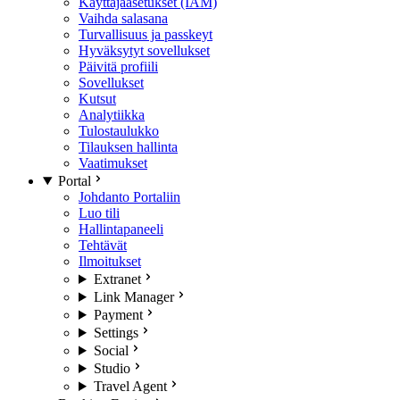
Käyttäjäasetukset (IAM)
Vaihda salasana
Turvallisuus ja passkeyt
Hyväksytyt sovellukset
Päivitä profiili
Sovellukset
Kutsut
Analytiikka
Tulostaulukko
Tilauksen hallinta
Vaatimukset
Portal
Johdanto Portaliin
Luo tili
Hallintapaneeli
Tehtävät
Ilmoitukset
Extranet
Link Manager
Payment
Settings
Social
Studio
Travel Agent