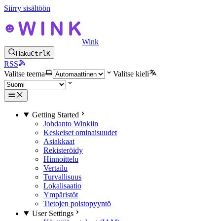
Siirry sisältöön
Wink
Haku
Ctrl
K
RSS
Valitse teema
Valitse kieli
Getting Started
Johdanto Winkiin
Keskeiset ominaisuudet
Asiakkaat
Rekisteröidy
Hinnoittelu
Vertailu
Turvallisuus
Lokalisaatio
Ympäristöt
Tietojen poistopyyntö
User Settings