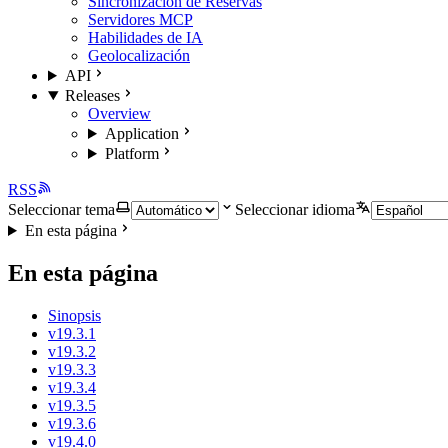
Sincronización de Reservas
Servidores MCP
Habilidades de IA
Geolocalización
API
Releases
Overview
Application
Platform
RSS
Seleccionar tema
Seleccionar idioma
En esta página
En esta página
Sinopsis
v19.3.1
v19.3.2
v19.3.3
v19.3.4
v19.3.5
v19.3.6
v19.4.0