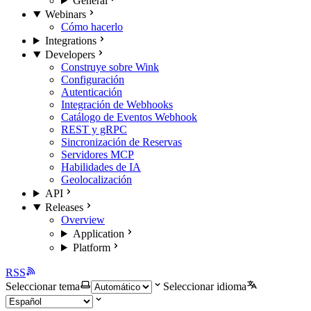
General
Webinars
Cómo hacerlo
Integrations
Developers
Construye sobre Wink
Configuración
Autenticación
Integración de Webhooks
Catálogo de Eventos Webhook
REST y gRPC
Sincronización de Reservas
Servidores MCP
Habilidades de IA
Geolocalización
API
Releases
Overview
Application
Platform
RSS
Seleccionar tema
Seleccionar idioma