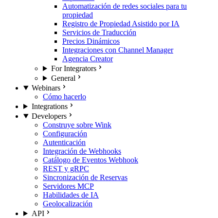
Automatización de redes sociales para tu
propiedad
Registro de Propiedad Asistido por IA
Servicios de Traducción
Precios Dinámicos
Integraciones con Channel Manager
Agencia Creator
For Integrators
General
Webinars
Cómo hacerlo
Integrations
Developers
Construye sobre Wink
Configuración
Autenticación
Integración de Webhooks
Catálogo de Eventos Webhook
REST y gRPC
Sincronización de Reservas
Servidores MCP
Habilidades de IA
Geolocalización
API