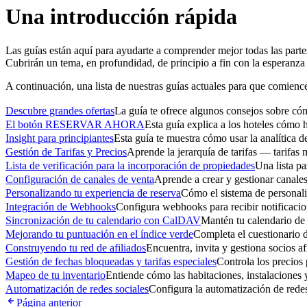
Una introducción rápida
Las guías están aquí para ayudarte a comprender mejor todas las part
Cubrirán un tema, en profundidad, de principio a fin con la esperanza
A continuación, una lista de nuestras guías actuales para que comienc
Descubre grandes ofertas
La guía te ofrece algunos consejos sobre có
El botón RESERVAR AHORA
Esta guía explica a los hoteles cómo 
Insight para principiantes
Esta guía te muestra cómo usar la analítica d
Gestión de Tarifas y Precios
Aprende la jerarquía de tarifas — tarifas 
Lista de verificación para la incorporación de propiedades
Una lista pa
Configuración de canales de venta
Aprende a crear y gestionar canale
Personalizando tu experiencia de reserva
Cómo el sistema de personaliz
Integración de Webhooks
Configura webhooks para recibir notificacion
Sincronización de tu calendario con CalDAV
Mantén tu calendario de
Mejorando tu puntuación en el índice verde
Completa el cuestionario d
Construyendo tu red de afiliados
Encuentra, invita y gestiona socios a
Gestión de fechas bloqueadas y tarifas especiales
Controla los precios
Mapeo de tu inventario
Entiende cómo las habitaciones, instalaciones y
Automatización de redes sociales
Configura la automatización de rede
Página anterior