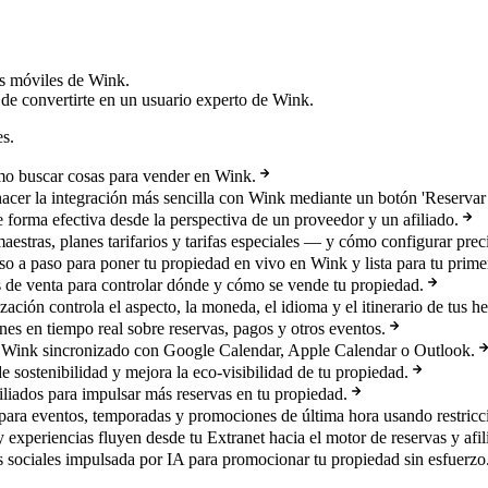
es móviles de Wink.
 de convertirte en un usuario experto de Wink.
es.
mo buscar cosas para vender en Wink.
hacer la integración más sencilla con Wink mediante un botón 'Reservar
e forma efectiva desde la perspectiva de un proveedor y un afiliado.
maestras, planes tarifarios y tarifas especiales — y cómo configurar pre
so a paso para poner tu propiedad en vivo en Wink y lista para tu prime
s de venta para controlar dónde y cómo se vende tu propiedad.
ación controla el aspecto, la moneda, el idioma y el itinerario de tus h
es en tiempo real sobre reservas, pagos y otros eventos.
 Wink sincronizado con Google Calendar, Apple Calendar o Outlook.
e sostenibilidad y mejora la eco-visibilidad de tu propiedad.
filiados para impulsar más reservas en tu propiedad.
 para eventos, temporadas y promociones de última hora usando restricci
 experiencias fluyen desde tu Extranet hacia el motor de reservas y afil
s sociales impulsada por IA para promocionar tu propiedad sin esfuerzo