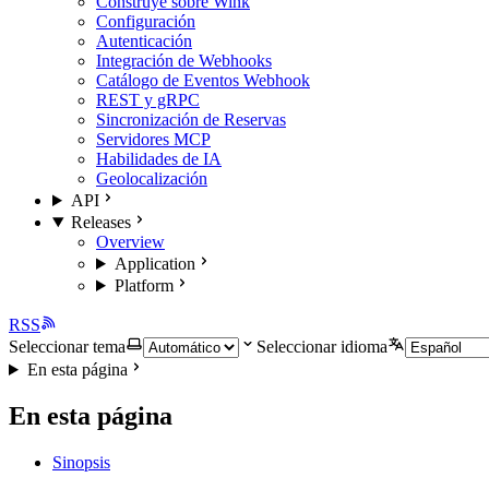
Construye sobre Wink
Configuración
Autenticación
Integración de Webhooks
Catálogo de Eventos Webhook
REST y gRPC
Sincronización de Reservas
Servidores MCP
Habilidades de IA
Geolocalización
API
Releases
Overview
Application
Platform
RSS
Seleccionar tema
Seleccionar idioma
En esta página
En esta página
Sinopsis