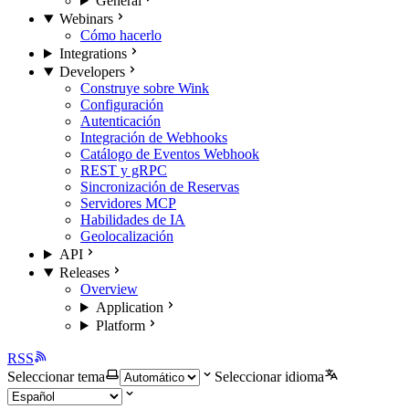
General
Webinars
Cómo hacerlo
Integrations
Developers
Construye sobre Wink
Configuración
Autenticación
Integración de Webhooks
Catálogo de Eventos Webhook
REST y gRPC
Sincronización de Reservas
Servidores MCP
Habilidades de IA
Geolocalización
API
Releases
Overview
Application
Platform
RSS
Seleccionar tema
Seleccionar idioma