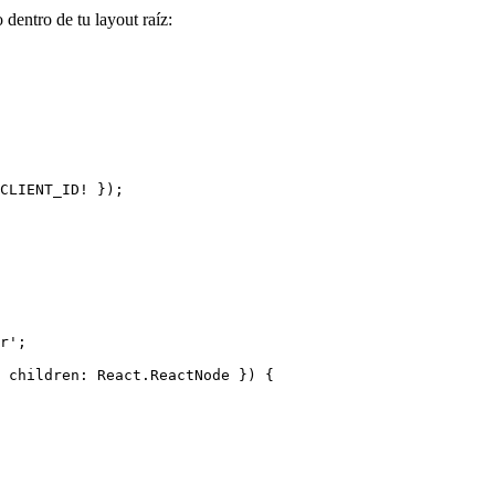
 dentro de tu layout raíz:
CLIENT_ID
!
 });
r
'
;
 children
:
React
.
ReactNode
 }
)
 {