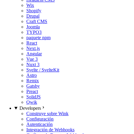
Wix
Shopify
Drupal
Craft CMS
Joomla
TYPO3
paquete npm
React
Next.js
Angular
Vue 3
Nuxt 3
Svelte / SvelteKit
Astro
Remix
Gatsby
Preact
SolidJS
Qwik
Developers
Construye sobre Wink
Configuración
Autenticación
Integración de Webhooks