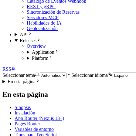
Catálogo de Eventos Webhook
REST y gRPC
Sincronización de Reservas
Servidores MCP
Habilidades de IA
Geolocalización
API
Releases
Overview
Application
Platform
RSS
Seleccionar tema
Seleccionar idioma
En esta página
En esta página
Sinopsis
Instalación
App Router (Next.js 13+)
Pages Router
Variables de entorno
Tipos para TypeScript