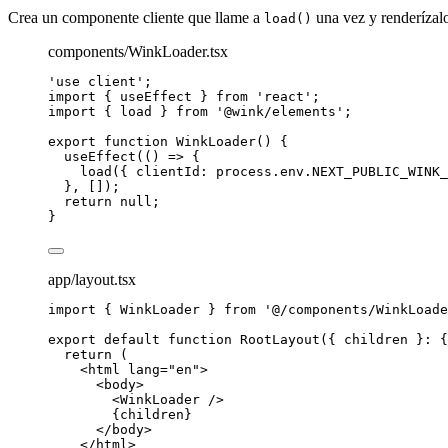
Crea un componente cliente que llame a
una vez y renderízalo
load()
components/WinkLoader.tsx
'
use client
'
;
import
 { useEffect } 
from
'
react
'
;
import
 { load } 
from
'
@wink/elements
'
;
export
function
WinkLoader
()
 {
useEffect
(
()
=>
 {
load
({ clientId: process
.
env
.
NEXT_PUBLIC_WINK_
}
,
 []);
return
null
;
}
app/layout.tsx
import
 { WinkLoader } 
from
'
@/components/WinkLoade
export
default
function
RootLayout
(
{ 
children
 }
:
 {
return
 (
<
html
lang
=
"
en
"
>
<
body
>
<
WinkLoader
 />
{
children
}
</
body
>
</
html
>