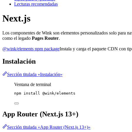
Lecturas recomendadas
Next.js
Los componentes de Wink son elementos personalizados solo para nave
como el legado
Pages Router
.
@wink/elements npm package
Instala y carga el paquete CDN con tip
Instalación
Sección titulada «Instalación»
Ventana de terminal
npm
install
@wink/elements
App Router (Next.js 13+)
Sección titulada «App Router (Next.js 13+)»