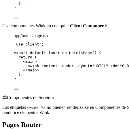
);
}
Usa componentes Wink en cualquier
Client Component
:
app/hotels/page.tsx
'
use client
'
;
export
default
function
HotelsPage
()
 {
return
 (
<
main
>
<
wink-content-loader
layout
=
"
HOTEL
"
id
=
"
YOUR
</
main
>
);
}
Componentes de Servidor
Las etiquetas
no pueden renderizarse en Componentes de Se
<wink-*>
renderice elementos Wink.
Pages Router