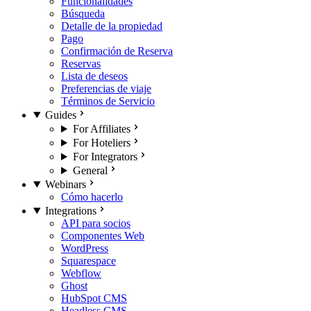
Funcionalidades
Búsqueda
Detalle de la propiedad
Pago
Confirmación de Reserva
Reservas
Lista de deseos
Preferencias de viaje
Términos de Servicio
Guides
For Affiliates
For Hoteliers
For Integrators
General
Webinars
Cómo hacerlo
Integrations
API para socios
Componentes Web
WordPress
Squarespace
Webflow
Ghost
HubSpot CMS
Headless CMS