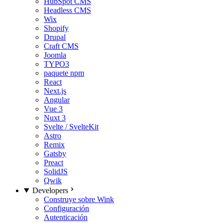
HubSpot CMS
Headless CMS
Wix
Shopify
Drupal
Craft CMS
Joomla
TYPO3
paquete npm
React
Next.js
Angular
Vue 3
Nuxt 3
Svelte / SvelteKit
Astro
Remix
Gatsby
Preact
SolidJS
Qwik
Developers
Construye sobre Wink
Configuración
Autenticación