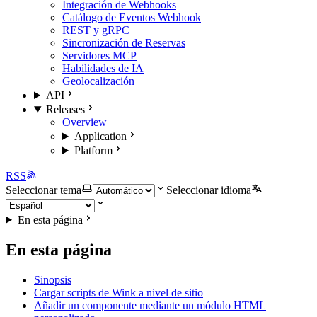
Integración de Webhooks
Catálogo de Eventos Webhook
REST y gRPC
Sincronización de Reservas
Servidores MCP
Habilidades de IA
Geolocalización
API
Releases
Overview
Application
Platform
RSS
Seleccionar tema
Seleccionar idioma
En esta página
En esta página
Sinopsis
Cargar scripts de Wink a nivel de sitio
Añadir un componente mediante un módulo HTML