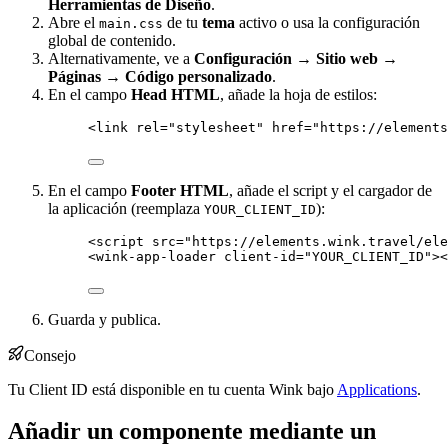
Herramientas de Diseño
.
Abre el
de tu
tema
activo o usa la configuración
main.css
global de contenido.
Alternativamente, ve a
Configuración → Sitio web →
Páginas → Código personalizado
.
En el campo
Head HTML
, añade la hoja de estilos:
<
link
rel
=
"
stylesheet
"
href
=
"
https://elements
En el campo
Footer HTML
, añade el script y el cargador de
la aplicación (reemplaza
):
YOUR_CLIENT_ID
<
script
src
=
"
https://elements.wink.travel/ele
<
wink-app-loader
client-id
=
"
YOUR_CLIENT_ID
"
><
Guarda y publica.
Consejo
Tu Client ID está disponible en tu cuenta Wink bajo
Applications
.
Añadir un componente mediante un