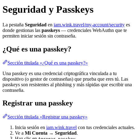
Seguridad y Passkeys
La pestaña
Seguridad
en
iam.wink.travel/my-account/security
es
donde gestionas las
passkeys
— credenciales WebAuthn que te
permiten iniciar sesión sin contraseña.
¿Qué es una passkey?
Sección titulada «¿Qué es una passkey?»
Una passkey es una credencial criptográfica vinculada a tu
dispositivo (o gestor de contraseñas) que prueba que eres tú. Las
passkeys son resistentes al phishing y más rápidas que escribir una
contraseña.
Registrar una passkey
Sección titulada «Registrar una passkey»
Inicia sesión en
iam.wink.travel
con tus credenciales actuales.
Ve a
Mi Cuenta → Seguridad
.
Haz clic en
.
Agregar passkey