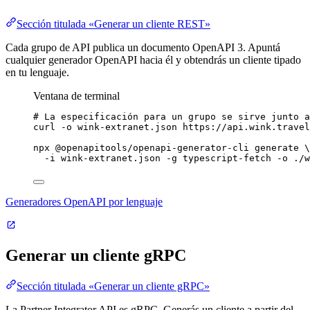
Sección titulada «Generar un cliente REST»
Cada grupo de API publica un documento OpenAPI 3. Apuntá
cualquier generador OpenAPI hacia él y obtendrás un cliente tipado
en tu lenguaje.
Ventana de terminal
# La especificación para un grupo se sirve junto a
curl
-o
wink-extranet.json
https://api.wink.travel
npx
@openapitools/openapi-generator-cli
generate
\
-i
wink-extranet.json
-g
typescript-fetch
-o
./w
Generadores OpenAPI por lenguaje
Generar un cliente gRPC
Sección titulada «Generar un cliente gRPC»
La Partner Integrator API es gRPC. Generás un cliente a partir del