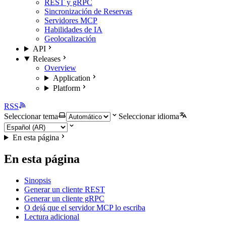
REST y gRPC
Sincronización de Reservas
Servidores MCP
Habilidades de IA
Geolocalización
API
Releases
Overview
Application
Platform
RSS
Seleccionar tema
Seleccionar idioma
En esta página
En esta página
Sinopsis
Generar un cliente REST
Generar un cliente gRPC
O dejá que el servidor MCP lo escriba
Lectura adicional