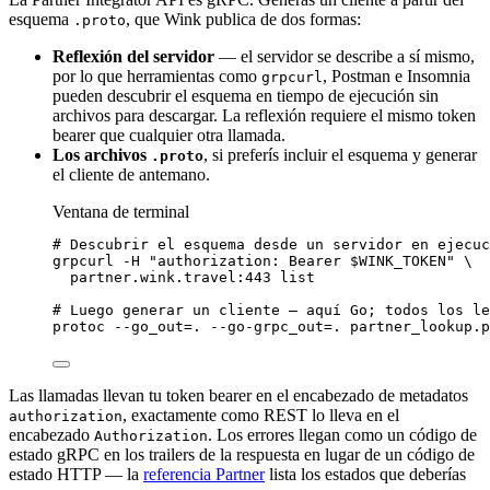
esquema
, que Wink publica de dos formas:
.proto
Reflexión del servidor
— el servidor se describe a sí mismo,
por lo que herramientas como
, Postman e Insomnia
grpcurl
pueden descubrir el esquema en tiempo de ejecución sin
archivos para descargar. La reflexión requiere el mismo token
bearer que cualquier otra llamada.
Los archivos
, si preferís incluir el esquema y generar
.proto
el cliente de antemano.
Ventana de terminal
# Descubrir el esquema desde un servidor en ejecuc
grpcurl
-H
"
authorization: Bearer 
$WINK_TOKEN
"
\
partner.wink.travel:443
list
# Luego generar un cliente — aquí Go; todos los le
protoc
--go_out=.
--go-grpc_out=.
partner_lookup.p
Las llamadas llevan tu token bearer en el encabezado de metadatos
, exactamente como REST lo lleva en el
authorization
encabezado
. Los errores llegan como un código de
Authorization
estado gRPC en los trailers de la respuesta en lugar de un código de
estado HTTP — la
referencia Partner
lista los estados que deberías