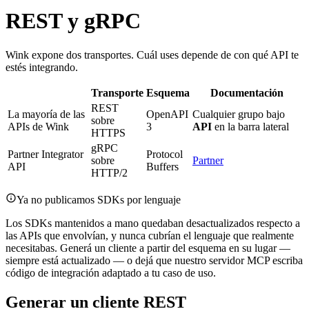
REST y gRPC
Wink expone dos transportes. Cuál uses depende de con qué API te
estés integrando.
Transporte
Esquema
Documentación
REST
La mayoría de las
OpenAPI
Cualquier grupo bajo
sobre
APIs de Wink
3
API
en la barra lateral
HTTPS
gRPC
Partner Integrator
Protocol
sobre
Partner
API
Buffers
HTTP/2
Ya no publicamos SDKs por lenguaje
Los SDKs mantenidos a mano quedaban desactualizados respecto a
las APIs que envolvían, y nunca cubrían el lenguaje que realmente
necesitabas. Generá un cliente a partir del esquema en su lugar —
siempre está actualizado — o dejá que nuestro servidor MCP escriba
código de integración adaptado a tu caso de uso.
Generar un cliente REST