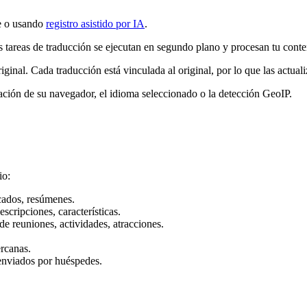
e o usando
registro asistido por IA
.
 tareas de traducción se ejecutan en segundo plano y procesan tu conte
iginal. Cada traducción está vinculada al original, por lo que las actua
ación de su navegador, el idioma seleccionado o la detección GeoIP.
io:
cados, resúmenes.
cripciones, características.
e reuniones, actividades, atracciones.
rcanas.
enviados por huéspedes.