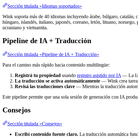
Sección titulada «Idiomas soportados»
Wink soporta más de 40 idiomas incluyendo árabe, búlgaro, catalán, chin
húngaro, islandés, italiano, japonés, coreano, letón, lituano, noruego,
ucraniano y vietnamita.
Pipeline de IA + Traducción
Sección titulada «Pipeline de IA + Traducción»
Para el camino más rápido hacia contenido multilingüe:
Registrá tu propiedad
usando
registro asistido por IA
— La IA 
La traducción se activa automáticamente
— Wink crea tareas 
Revisá las traducciones clave
— Mientras la traducción automát
Este pipeline permite que una sola sesión de generación con IA produ
Consejos
Sección titulada «Consejos»
Escribí contenido fuente claro.
La traducción automática func