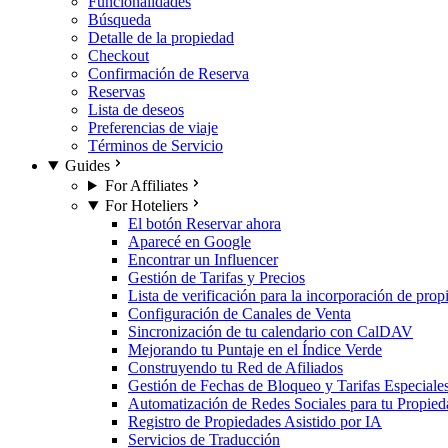
Funcionalidades
Búsqueda
Detalle de la propiedad
Checkout
Confirmación de Reserva
Reservas
Lista de deseos
Preferencias de viaje
Términos de Servicio
Guides
For Affiliates
For Hoteliers
El botón Reservar ahora
Aparecé en Google
Encontrar un Influencer
Gestión de Tarifas y Precios
Lista de verificación para la incorporación de pro
Configuración de Canales de Venta
Sincronización de tu calendario con CalDAV
Mejorando tu Puntaje en el Índice Verde
Construyendo tu Red de Afiliados
Gestión de Fechas de Bloqueo y Tarifas Especiale
Automatización de Redes Sociales para tu Propied
Registro de Propiedades Asistido por IA
Servicios de Traducción