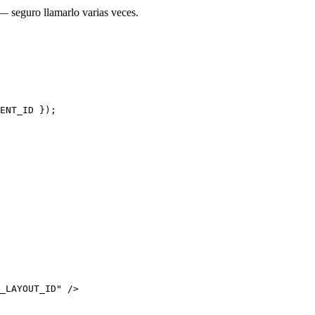
— seguro llamarlo varias veces.
ENT_ID
 });
_LAYOUT_ID
"
 />