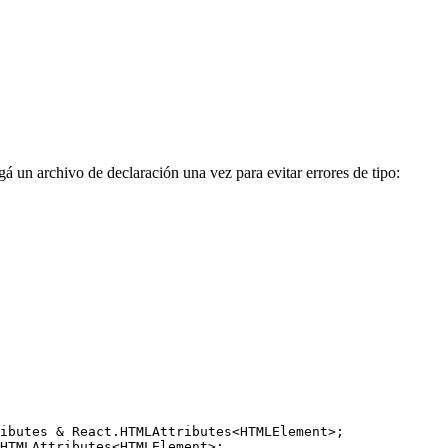
 un archivo de declaración una vez para evitar errores de tipo:
ibutes
&
 React
.
HTMLAttributes
<
HTMLElement
>;
HTMLAttributes
<
HTMLElement
>;