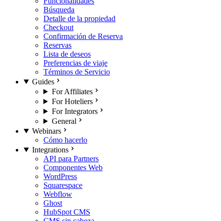
Funcionalidades
Búsqueda
Detalle de la propiedad
Checkout
Confirmación de Reserva
Reservas
Lista de deseos
Preferencias de viaje
Términos de Servicio
Guides
For Affiliates
For Hoteliers
For Integrators
General
Webinars
Cómo hacerlo
Integrations
API para Partners
Componentes Web
WordPress
Squarespace
Webflow
Ghost
HubSpot CMS
CMS sin cabeza