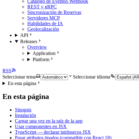
Catálogo de Eventos Webhook
REST y gRPC
Sincronización de Reservas
Servidores MCP
Habilidades de IA
Geolocalización
API
Releases
Overview
Application
Platform
RSS
Seleccionar tema
Seleccionar idioma
En esta página
En esta página
Sinopsis
Instalación
Cargar una vez en la raíz de la app
Usar componentes en JSX
TypeScript — declarar intrínsecos JSX
Pasar atributos tipados (compatible con React 18)