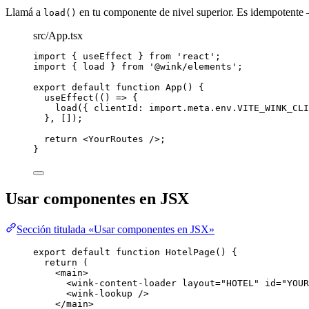
Llamá a
en tu componente de nivel superior. Es idempotente 
load()
src/App.tsx
import
 { useEffect } 
from
'
react
'
;
import
 { load } 
from
'
@wink/elements
'
;
export
default
function
App
()
 {
useEffect
(
()
=>
 {
load
({ clientId: 
import.
meta
.
env
.
VITE_WINK_CLI
}
,
 []);
return
<
YourRoutes
 />
;
}
Usar componentes en JSX
Sección titulada «Usar componentes en JSX»
export
default
function
HotelPage
()
 {
return
 (
<
main
>
<
wink-content-loader
layout
=
"
HOTEL
"
id
=
"
YOUR
<
wink-lookup
 />
</
main
>