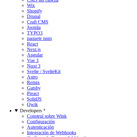
Wix
Shopify
Drupal
Craft CMS
Joomla
TYPO3
paquete npm
React
Next.js
Angular
Vue 3
Nuxt 3
Svelte / SvelteKit
Astro
Remix
Gatsby
Preact
SolidJS
Qwik
Developers
Construí sobre Wink
Configuración
Autenticación
Integración de Webhooks