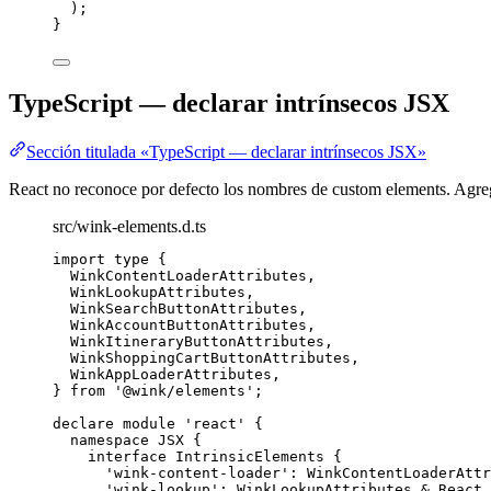
);
}
TypeScript — declarar intrínsecos JSX
Sección titulada «TypeScript — declarar intrínsecos JSX»
React no reconoce por defecto los nombres de custom elements. Agregá
src/wink-elements.d.ts
import
type
 {
WinkContentLoaderAttributes,
WinkLookupAttributes,
WinkSearchButtonAttributes,
WinkAccountButtonAttributes,
WinkItineraryButtonAttributes,
WinkShoppingCartButtonAttributes,
WinkAppLoaderAttributes,
} 
from
'
@wink/elements
'
;
declare
module
'
react
'
 {
namespace
 JSX {
interface
 IntrinsicElements {
'
wink-content-loader
'
:
WinkContentLoaderAttr
'
wink-lookup
'
:
WinkLookupAttributes
&
 React
.