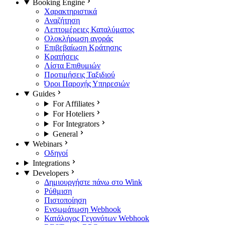
Booking Engine
Χαρακτηριστικά
Αναζήτηση
Λεπτομέρειες Καταλύματος
Ολοκλήρωση αγοράς
Επιβεβαίωση Κράτησης
Κρατήσεις
Λίστα Επιθυμιών
Προτιμήσεις Ταξιδιού
Όροι Παροχής Υπηρεσιών
Guides
For Affiliates
For Hoteliers
For Integrators
General
Webinars
Οδηγοί
Integrations
Developers
Δημιουργήστε πάνω στο Wink
Ρύθμιση
Πιστοποίηση
Ενσωμάτωση Webhook
Κατάλογος Γεγονότων Webhook