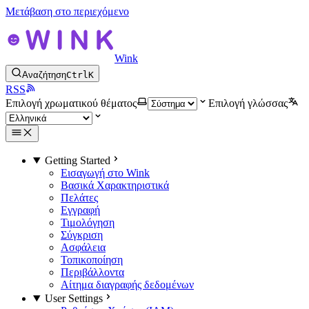
Μετάβαση στο περιεχόμενο
Wink
Αναζήτηση
Ctrl
K
RSS
Επιλογή χρωματικού θέματος
Επιλογή γλώσσας
Getting Started
Εισαγωγή στο Wink
Βασικά Χαρακτηριστικά
Πελάτες
Εγγραφή
Τιμολόγηση
Σύγκριση
Ασφάλεια
Τοπικοποίηση
Περιβάλλοντα
Αίτημα διαγραφής δεδομένων
User Settings