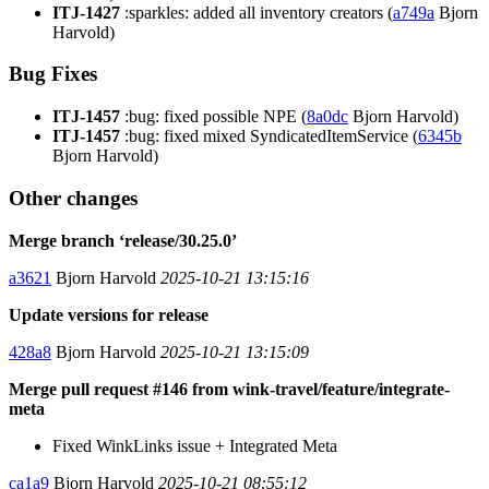
ITJ-1427
:sparkles: added all inventory creators (
a749a
Bjorn
Harvold)
Bug Fixes
ITJ-1457
:bug: fixed possible NPE (
8a0dc
Bjorn Harvold)
ITJ-1457
:bug: fixed mixed SyndicatedItemService (
6345b
Bjorn Harvold)
Other changes
Merge branch ‘release/30.25.0’
a3621
Bjorn Harvold
2025-10-21 13:15:16
Update versions for release
428a8
Bjorn Harvold
2025-10-21 13:15:09
Merge pull request #146 from wink-travel/feature/integrate-
meta
Fixed WinkLinks issue + Integrated Meta
ca1a9
Bjorn Harvold
2025-10-21 08:55:12