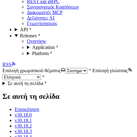
REST και gRPC
Συγχρονισμός Κρατήσεων
Διακομιστές MCP
Δεξιότητες AI
Γεωεντοπισμός
API
Releases
Overview
Application
Platform
RSS
Επιλογή χρωματικού θέματος
Επιλογή γλώσσας
Σε αυτή τη σελίδα
Σε αυτή τη σελίδα
Επισκόπηση
v30.18.0
v30.18.1
v30.18.2
v30.18.3
v30.18.4