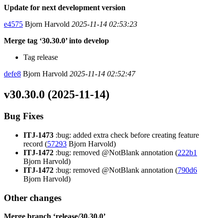
Update for next development version
e4575
Bjorn Harvold
2025-11-14 02:53:23
Merge tag ‘30.30.0’ into develop
Tag release
defe8
Bjorn Harvold
2025-11-14 02:52:47
v30.30.0 (2025-11-14)
Bug Fixes
ITJ-1473
:bug: added extra check before creating feature
record (
57293
Bjorn Harvold)
ITJ-1472
:bug: removed @NotBlank annotation (
222b1
Bjorn Harvold)
ITJ-1472
:bug: removed @NotBlank annotation (
790d6
Bjorn Harvold)
Other changes
Merge branch ‘release/30.30.0’