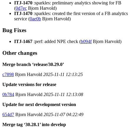
ITJ-1470
:sparkles: preliminary analytics showing for FB
(
0d7ec
Bjorn Harvold)
ITJ-1470
:sparkles: created the first version of a FB analytics
service (
0ae0b
Bjorn Harvold)
Bug Fixes
ITJ-1467
:perf: added NPE check (
b094f
Bjorn Harvold)
Other changes
Merge branch ‘release/30.29.0’
c7898
Bjorn Harvold
2025-11-11 12:13:25
Update versions for release
0b784
Bjorn Harvold
2025-11-11 12:13:08
Update for next development version
654d7
Bjorn Harvold
2025-11-07 04:22:49
Merge tag ‘30.28.1’ into develop