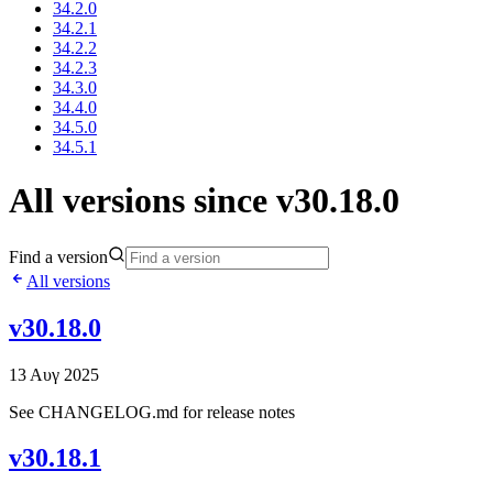
34.2.0
34.2.1
34.2.2
34.2.3
34.3.0
34.4.0
34.5.0
34.5.1
All versions since v30.18.0
Find a version
All versions
v30.18.0
13 Αυγ 2025
See CHANGELOG.md for release notes
v30.18.1