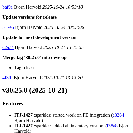
baf9e
Bjorn Harvold
2025-10-24 10:53:18
Update versions for release
517e6
Bjorn Harvold
2025-10-24 10:53:06
Update for next development version
c2a74
Bjorn Harvold
2025-10-21 13:15:55
Merge tag ‘30.25.0’ into develop
Tag release
4f8fb
Bjorn Harvold
2025-10-21 13:15:20
v30.25.0 (2025-10-21)
Features
ITJ-1427
:sparkles: started work on FB integration (
e8264
Bjorn Harvold)
ITJ-1427
:sparkles: added all inventory creators (
f58a8
Bjorn
Harvold)