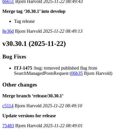
b6651
Bjorn Harvold
2025-11-22 08:49:43
Merge tag ‘30.30.1’ into develop
Tag release
8e36d
Bjorn Harvold
2025-11-22 08:49:13
v30.30.1 (2025-11-22)
Bug Fixes
ITJ-1475
:bug: removed published flag from
SearchManagedPostsRequest (
06b35
Bjorn Harvold)
Other changes
Merge branch ‘release/30.30.1’
c5114
Bjorn Harvold
2025-11-22 08:49:10
Update versions for release
75483
Bjorn Harvold
2025-11-22 08:49:01