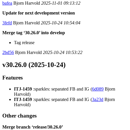
bafea
Bjorn Harvold
2025-11-01 09:13:12
Update for next development version
3fefd
Bjorn Harvold
2025-10-24 10:54:04
Merge tag ‘30.26.0’ into develop
Tag release
2bd56
Bjorn Harvold
2025-10-24 10:53:22
v30.26.0 (2025-10-24)
Features
ITJ-1459
:sparkles: separated FB and IG (
6d089
Bjorn
Harvold)
ITJ-1459
:sparkles: separated FB and IG (
3a23d
Bjorn
Harvold)
Other changes
Merge branch ‘release/30.26.0’