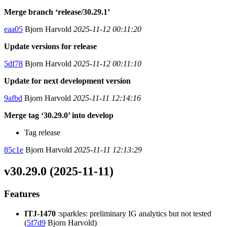
Merge branch ‘release/30.29.1’
eaa05
Bjorn Harvold
2025-11-12 00:11:20
Update versions for release
5df78
Bjorn Harvold
2025-11-12 00:11:10
Update for next development version
9afbd
Bjorn Harvold
2025-11-11 12:14:16
Merge tag ‘30.29.0’ into develop
Tag release
85c1e
Bjorn Harvold
2025-11-11 12:13:29
v30.29.0 (2025-11-11)
Features
ITJ-1470
:sparkles: preliminary IG analytics but not tested
(
5f7d9
Bjorn Harvold)