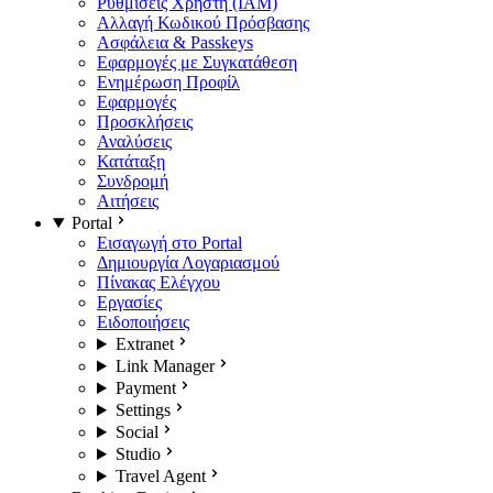
Ρυθμίσεις Χρήστη (IAM)
Αλλαγή Κωδικού Πρόσβασης
Ασφάλεια & Passkeys
Εφαρμογές με Συγκατάθεση
Ενημέρωση Προφίλ
Εφαρμογές
Προσκλήσεις
Αναλύσεις
Κατάταξη
Συνδρομή
Αιτήσεις
Portal
Εισαγωγή στο Portal
Δημιουργία Λογαριασμού
Πίνακας Ελέγχου
Εργασίες
Ειδοποιήσεις
Extranet
Link Manager
Payment
Settings
Social
Studio
Travel Agent