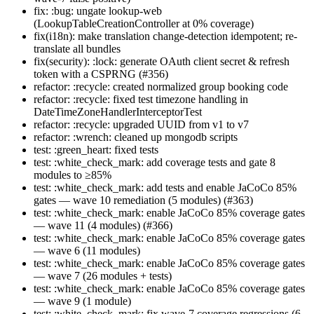
fix: :bug: ungate lookup-web
(LookupTableCreationController at 0% coverage)
fix(i18n): make translation change-detection idempotent; re-
translate all bundles
fix(security): :lock: generate OAuth client secret & refresh
token with a CSPRNG (#356)
refactor: :recycle: created normalized group booking code
refactor: :recycle: fixed test timezone handling in
DateTimeZoneHandlerInterceptorTest
refactor: :recycle: upgraded UUID from v1 to v7
refactor: :wrench: cleaned up mongodb scripts
test: :green_heart: fixed tests
test: :white_check_mark: add coverage tests and gate 8
modules to ≥85%
test: :white_check_mark: add tests and enable JaCoCo 85%
gates — wave 10 remediation (5 modules) (#363)
test: :white_check_mark: enable JaCoCo 85% coverage gates
— wave 11 (4 modules) (#366)
test: :white_check_mark: enable JaCoCo 85% coverage gates
— wave 6 (11 modules)
test: :white_check_mark: enable JaCoCo 85% coverage gates
— wave 7 (26 modules + tests)
test: :white_check_mark: enable JaCoCo 85% coverage gates
— wave 9 (1 module)
test: :white_check_mark: fix wave-7 coverage regressions (6