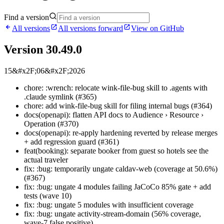
Find a version
All versions
All versions forward
View on GitHub
Version 30.49.0
15‏&#x2F;06‏&#x2F;2026
chore: :wrench: relocate wink-file-bug skill to .agents with
.claude symlink (#365)
chore: add wink-file-bug skill for filing internal bugs (#364)
docs(openapi): flatten API docs to Audience › Resource ›
Operation (#370)
docs(openapi): re-apply hardening reverted by release merges
+ add regression guard (#361)
feat(booking): separate booker from guest so hotels see the
actual traveler
fix: :bug: temporarily ungate caldav-web (coverage at 50.6%)
(#367)
fix: :bug: ungate 4 modules failing JaCoCo 85% gate + add
tests (wave 10)
fix: :bug: ungate 5 modules with insufficient coverage
fix: :bug: ungate activity-stream-domain (56% coverage,
wave-7 false positive)