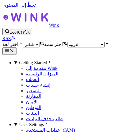
تخطَّ إلى المحتوى
Wink
K
Ctrl
ابحث
RSS
اختر سمة
اختر لغة
Getting Started
مقدمة إلى Wink
الميزات الرئيسية
العملاء
إنشاء حساب
التسعير
المقارنة
الأمان
التوطين
البيئات
طلب حذف البيانات
User Settings
إعدادات المستخدم (IAM)