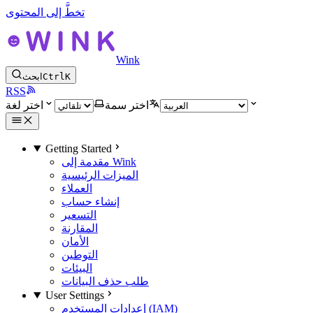
تخطَّ إلى المحتوى
Wink
K
Ctrl
ابحث
RSS
اختر سمة
اختر لغة
Getting Started
مقدمة إلى Wink
الميزات الرئيسية
العملاء
إنشاء حساب
التسعير
المقارنة
الأمان
التوطين
البيئات
طلب حذف البيانات
User Settings
إعدادات المستخدم (IAM)