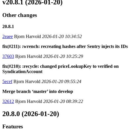
v20.8.1 (2026-01-20)
Other changes
20.8.1
2eaee
Bjorn Harvold
2026-01-20 10:34:52
fix(#211): :wrench: recreating hashes after Sentry injects its IDs
37603
Bjorn Harvold
2026-01-20 10:25:29
fix(#210): :recycle: changed priceLookupKey to verified on
SyndicationAccount
5ecef
Bjorn Harvold
2026-01-20 09:55:24
Merge branch ‘master’ into develop
32612
Bjorn Harvold
2026-01-20 08:39:22
20.8.0 (2026-01-20)
Features