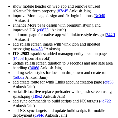
show mobile header on web app and remove unused
isNativePlatform property (
87c45
Ankush Jain)
improve More page design and fix login buttons (
3c0d0
“Ankush)
enhance More page design with premium styling and
improved UX (
c0823
“Ankush)
add more page for native app with linktree-style design (
344ff
“Ankush)
add splash screen image with wink icon and updated
messaging (
4e458
“Ankush)
ITS-2983
:sparkles: added managng entity creation page
(
f4bb8
Bjorn Harvold)
update splash screen duration to 3 seconds and add safe area
handling (
f406d
Ankush Jain)
add ng-select styles for location dropdown and create route
(
5dbd2
Ankush Jain)
add create route for wink Links account creation page (
cfe58
Ankush Jain)
social-list-native
replace preloader with splash screen using
splash.png (
1f9e2
Ankush Jain)
add sync commands to build scripts and NX targets (
4d722
Ankush Jain)
add NX sync targets and update build scripts for mobile
deployment (
d9f4c
Ankush Jain)