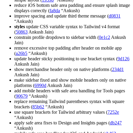
reduce iOS bottom safe area padding and ensure splash image
displays correctly (
fa8da
“Ankush)
improve spacing and update third theme message (
d0831
“Ankush)
styles
update CSS variable syntax to Tailwind v4 format
(
50863
Ankush Jain)
constrain profile dropdown to sidebar width (
0e1c2
Ankush
Jain)
remove excessive top padding after header on mobile app
(
a26b5
“Ankush)
update header sticky positioning to use bracket syntax (
9d126
Ankush Jain)
show merchandise header only on native platforms (
234d1
Ankush Jain)
make sidebar fixed and show mobile headers only on native
platforms (
6990d
Ankush Jain)
add mobile headers with safe area handling for Tools pages
(
90679
“Ankush)
replace remaining Tailwind parentheses syntax with square
brackets (
85b62
“Ankush)
use square brackets for Tailwind arbitrary values (
7252e
“Ankush)
apply safe area fixes to Design and Insights pages (
db247
“Ankush)