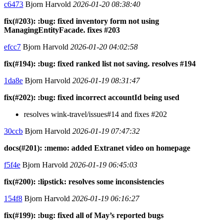
c6473
Bjorn Harvold
2026-01-20 08:38:40
fix(#203): :bug: fixed inventory form not using
ManagingEntityFacade. fixes #203
efcc7
Bjorn Harvold
2026-01-20 04:02:58
fix(#194): :bug: fixed ranked list not saving. resolves #194
1da8e
Bjorn Harvold
2026-01-19 08:31:47
fix(#202): :bug: fixed incorrect accountId being used
resolves wink-travel/issues#14 and fixes #202
30ccb
Bjorn Harvold
2026-01-19 07:47:32
docs(#201): :memo: added Extranet video on homepage
f5f4e
Bjorn Harvold
2026-01-19 06:45:03
fix(#200): :lipstick: resolves some inconsistencies
154f8
Bjorn Harvold
2026-01-19 06:16:27
fix(#199): :bug: fixed all of May’s reported bugs