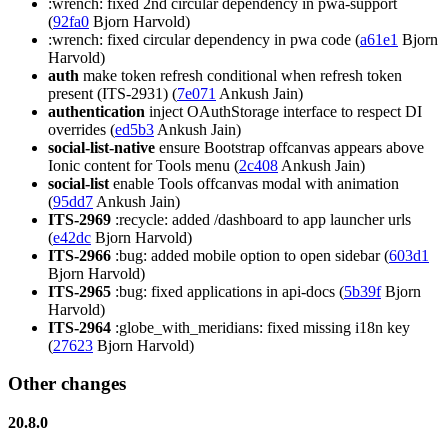
:wrench: fixed 2nd circular dependency in pwa-support
(
92fa0
Bjorn Harvold)
:wrench: fixed circular dependency in pwa code (
a61e1
Bjorn
Harvold)
auth
make token refresh conditional when refresh token
present (ITS-2931) (
7e071
Ankush Jain)
authentication
inject OAuthStorage interface to respect DI
overrides (
ed5b3
Ankush Jain)
social-list-native
ensure Bootstrap offcanvas appears above
Ionic content for Tools menu (
2c408
Ankush Jain)
social-list
enable Tools offcanvas modal with animation
(
95dd7
Ankush Jain)
ITS-2969
:recycle: added /dashboard to app launcher urls
(
e42dc
Bjorn Harvold)
ITS-2966
:bug: added mobile option to open sidebar (
603d1
Bjorn Harvold)
ITS-2965
:bug: fixed applications in api-docs (
5b39f
Bjorn
Harvold)
ITS-2964
:globe_with_meridians: fixed missing i18n key
(
27623
Bjorn Harvold)
Other changes
20.8.0