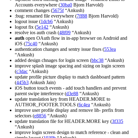
Accounts everywhere (
30ba0
Bjorn Harvold)
comment changes (
5675f
“Ankush)
:bug: renamed file everywhere (
7ff88
Bjorn Harvold)
logout issue (
1dcb6
“Ankush)
logout fix (
5e142
“Ankush)
resolve ios auth crash (
48f09
“Ankush)
auth
open OAuth flow in in-app browser on Android and
iOS (
75c40
“Ankush)
authentication changes and sentry issue fixes (
553ea
“Ankush)
added design chnages for login screen (
bbc38
“Ankush)
improve splash image spacing and sizing on login screen
(
c3dac
“Ankush)
update profile picture display to match dashboard pattern
(
445b3
Ankush Jain)
iOS button touch events - add touch handlers and prevent
parent swipe interference (
d3e88
“Ankush)
update translation key from HEADER.MORE to
AUTHOR_FOOTER.TOOLS (
6c4ea
“Ankush)
improve user profile display and remove lib- prefix from
selectors (
e8856
“Ankush)
update translation file for HEADER.MORE key (
3f335
“Ankush)
improve login screen design to match reference - clean and
simple layout (
1939b
“Ankush)