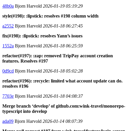
48b0a
Bjorn Harvold
2026-01-19 05:19:29
style(#198): :lipstick: resolves #198 column width
a2552
Bjorn Harvold
2026-01-18 06:27:45
fix(#198): :lipstick: resolves Yann’s issues
1552a
Bjorn Harvold
2026-01-18 06:25:59
refactor(#197): :zap: removed TripPay account creation
features. Resolves #197
0d9cd
Bjorn Harvold
2026-01-18 05:02:28
refactor(#196): :recycle: limited what account update can do.
resolves #196
7703e
Bjorn Harvold
2026-01-18 04:08:37
Merge branch ‘develop’ of github.com:wink-travel/monorepo-
typescript into develop
ada09
Bjorn Harvold
2026-01-14 08:07:39