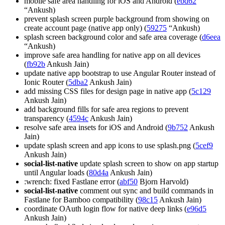
mobile safe area handling for iOS and Android (
ebd62
“Ankush)
prevent splash screen purple background from showing on
create account page (native app only) (
59275
“Ankush)
splash screen background color and safe area coverage (
d6eea
“Ankush)
improve safe area handling for native app on all devices
(
fb92b
Ankush Jain)
update native app bootstrap to use Angular Router instead of
Ionic Router (
5dba2
Ankush Jain)
add missing CSS files for design page in native app (
5c129
Ankush Jain)
add background fills for safe area regions to prevent
transparency (
4594c
Ankush Jain)
resolve safe area insets for iOS and Android (
9b752
Ankush
Jain)
update splash screen and app icons to use splash.png (
5cef9
Ankush Jain)
social-list-native
update splash screen to show on app startup
until Angular loads (
80d4a
Ankush Jain)
:wrench: fixed Fastlane error (
abf50
Bjorn Harvold)
social-list-native
comment out sync and build commands in
Fastlane for Bamboo compatibility (
98c15
Ankush Jain)
coordinate OAuth login flow for native deep links (
e96d5
Ankush Jain)