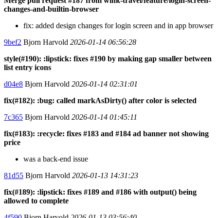
Merge pull request #187 from wink-travel/feature/login-screen-
changes-and-builtin-browser
fix: added design changes for login screen and in app browser
9bef2
Bjorn Harvold
2026-01-14 06:56:28
style(#190): :lipstick: fixes #190 by making gap smaller between
list entry icons
d04e8
Bjorn Harvold
2026-01-14 02:31:01
fix(#182): :bug: called markAsDirty() after color is selected
7c365
Bjorn Harvold
2026-01-14 01:45:11
fix(#183): :recycle: fixes #183 and #184 ad banner not showing
price
was a back-end issue
81d55
Bjorn Harvold
2026-01-13 14:31:23
fix(#189): :lipstick: fixes #189 and #186 with output() being
allowed to complete
4f590
Bjorn Harvold
2026-01-13 03:56:40