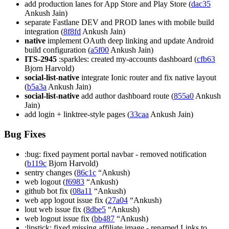
add production lanes for App Store and Play Store (
dac35
Ankush Jain)
separate Fastlane DEV and PROD lanes with mobile build
integration (
8f8fd
Ankush Jain)
native
implement OAuth deep linking and update Android
build configuration (
a5f00
Ankush Jain)
ITS-2945
:sparkles: created my-accounts dashboard (
cfb63
Bjorn Harvold)
social-list-native
integrate Ionic router and fix native layout
(
b5a3a
Ankush Jain)
social-list-native
add author dashboard route (
855a0
Ankush
Jain)
add login + linktree-style pages (
33caa
Ankush Jain)
Bug Fixes
:bug: fixed payment portal navbar - removed notification
(
b119c
Bjorn Harvold)
sentry changes (
86c1c
“Ankush)
web logout (
f6983
“Ankush)
github bot fix (
08a11
“Ankush)
web app logout issue fix (
27a04
“Ankush)
lout web issue fix (
8dbe5
“Ankush)
web logout issue fix (
bb487
“Ankush)
:lipstick: fixed missing affiliate image - renamed Links to