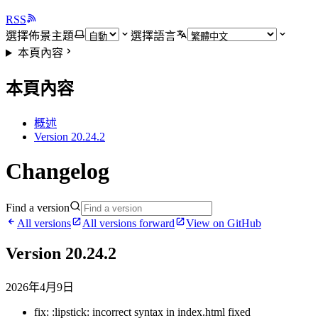
RSS
選擇佈景主題
選擇語言
本頁內容
本頁內容
概述
Version 20.24.2
Changelog
Find a version
All versions
All versions forward
View on GitHub
Version 20.24.2
2026年4月9日
fix: :lipstick: incorrect syntax in index.html fixed