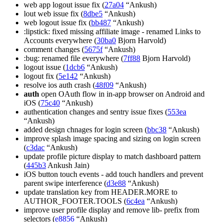
web app logout issue fix (
27a04
“Ankush)
lout web issue fix (
8dbe5
“Ankush)
web logout issue fix (
bb487
“Ankush)
:lipstick: fixed missing affiliate image - renamed Links to
Accounts everywhere (
30ba0
Bjorn Harvold)
comment changes (
5675f
“Ankush)
:bug: renamed file everywhere (
7ff88
Bjorn Harvold)
logout issue (
1dcb6
“Ankush)
logout fix (
5e142
“Ankush)
resolve ios auth crash (
48f09
“Ankush)
auth
open OAuth flow in in-app browser on Android and
iOS (
75c40
“Ankush)
authentication changes and sentry issue fixes (
553ea
“Ankush)
added design chnages for login screen (
bbc38
“Ankush)
improve splash image spacing and sizing on login screen
(
c3dac
“Ankush)
update profile picture display to match dashboard pattern
(
445b3
Ankush Jain)
iOS button touch events - add touch handlers and prevent
parent swipe interference (
d3e88
“Ankush)
update translation key from HEADER.MORE to
AUTHOR_FOOTER.TOOLS (
6c4ea
“Ankush)
improve user profile display and remove lib- prefix from
selectors (
e8856
“Ankush)