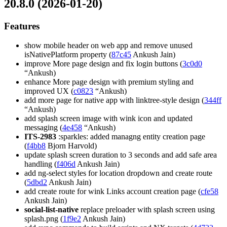
20.8.0 (2026-01-20)
Features
show mobile header on web app and remove unused
isNativePlatform property (
87c45
Ankush Jain)
improve More page design and fix login buttons (
3c0d0
“Ankush)
enhance More page design with premium styling and
improved UX (
c0823
“Ankush)
add more page for native app with linktree-style design (
344ff
“Ankush)
add splash screen image with wink icon and updated
messaging (
4e458
“Ankush)
ITS-2983
:sparkles: added managng entity creation page
(
f4bb8
Bjorn Harvold)
update splash screen duration to 3 seconds and add safe area
handling (
f406d
Ankush Jain)
add ng-select styles for location dropdown and create route
(
5dbd2
Ankush Jain)
add create route for wink Links account creation page (
cfe58
Ankush Jain)
social-list-native
replace preloader with splash screen using
splash.png (
1f9e2
Ankush Jain)