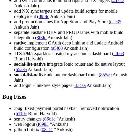
add sync commands to build scripts and NX targets (
4d722
Ankush Jain)
add NX sync targets and update build scripts for mobile
deployment (
d9f4c
Ankush Jain)
add production lanes for App Store and Play Store (
dac35
Ankush Jain)
separate Fastlane DEV and PROD lanes with mobile build
integration (
8f8fd
Ankush Jain)
native
implement OAuth deep linking and update Android
build configuration (
a5f00
Ankush Jain)
ITS-2945
:sparkles: created my-accounts dashboard (
cfb63
Bjorn Harvold)
social-list-native
integrate Ionic router and fix native layout
(
b5a3a
Ankush Jain)
social-list-native
add author dashboard route (
855a0
Ankush
Jain)
add login + linktree-style pages (
33caa
Ankush Jain)
Bug Fixes
:bug: fixed payment portal navbar - removed notification
(
b119c
Bjorn Harvold)
sentry changes (
86c1c
“Ankush)
web logout (
f6983
“Ankush)
github bot fix (
08a11
“Ankush)