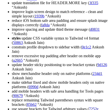
update translation file for HEADER.MORE key (
3f335
“Ankush)
improve login screen design to match reference - clean and
simple layout (
1939b
“Ankush)
reduce iOS bottom safe area padding and ensure splash image
displays correctly (
fa8da
“Ankush)
improve spacing and update third theme message (
d0831
“Ankush)
styles
update CSS variable syntax to Tailwind v4 format
(
50863
Ankush Jain)
constrain profile dropdown to sidebar width (
0e1c2
Ankush
Jain)
remove excessive top padding after header on mobile app
(
a26b5
“Ankush)
update header sticky positioning to use bracket syntax (
9d126
Ankush Jain)
show merchandise header only on native platforms (
234d1
Ankush Jain)
make sidebar fixed and show mobile headers only on native
platforms (
6990d
Ankush Jain)
add mobile headers with safe area handling for Tools pages
(
90679
“Ankush)
replace remaining Tailwind parentheses syntax with square
brackets (
85b62
“Ankush)
use square brackets for Tailwind arbitrary values (
7252e