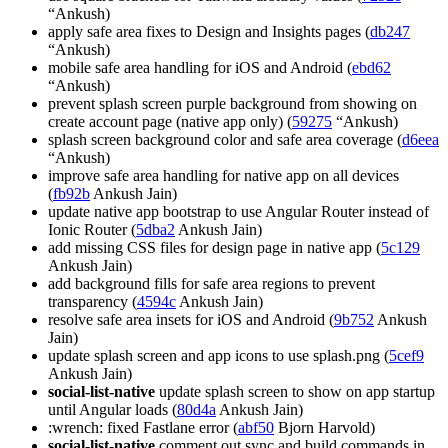
“Ankush)
apply safe area fixes to Design and Insights pages (
db247
“Ankush)
mobile safe area handling for iOS and Android (
ebd62
“Ankush)
prevent splash screen purple background from showing on
create account page (native app only) (
59275
“Ankush)
splash screen background color and safe area coverage (
d6eea
“Ankush)
improve safe area handling for native app on all devices
(
fb92b
Ankush Jain)
update native app bootstrap to use Angular Router instead of
Ionic Router (
5dba2
Ankush Jain)
add missing CSS files for design page in native app (
5c129
Ankush Jain)
add background fills for safe area regions to prevent
transparency (
4594c
Ankush Jain)
resolve safe area insets for iOS and Android (
9b752
Ankush
Jain)
update splash screen and app icons to use splash.png (
5cef9
Ankush Jain)
social-list-native
update splash screen to show on app startup
until Angular loads (
80d4a
Ankush Jain)
:wrench: fixed Fastlane error (
abf50
Bjorn Harvold)
social-list-native
comment out sync and build commands in