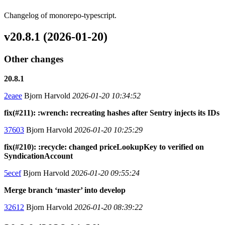
Changelog of monorepo-typescript.
v20.8.1 (2026-01-20)
Other changes
20.8.1
2eaee
Bjorn Harvold
2026-01-20 10:34:52
fix(#211): :wrench: recreating hashes after Sentry injects its IDs
37603
Bjorn Harvold
2026-01-20 10:25:29
fix(#210): :recycle: changed priceLookupKey to verified on
SyndicationAccount
5ecef
Bjorn Harvold
2026-01-20 09:55:24
Merge branch ‘master’ into develop
32612
Bjorn Harvold
2026-01-20 08:39:22