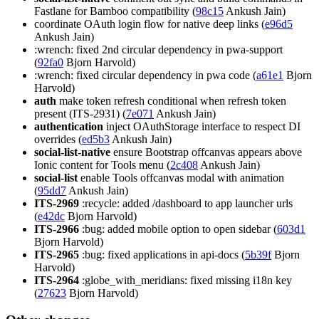
Fastlane for Bamboo compatibility (
98c15
Ankush Jain)
coordinate OAuth login flow for native deep links (
e96d5
Ankush Jain)
:wrench: fixed 2nd circular dependency in pwa-support
(
92fa0
Bjorn Harvold)
:wrench: fixed circular dependency in pwa code (
a61e1
Bjorn
Harvold)
auth
make token refresh conditional when refresh token
present (ITS-2931) (
7e071
Ankush Jain)
authentication
inject OAuthStorage interface to respect DI
overrides (
ed5b3
Ankush Jain)
social-list-native
ensure Bootstrap offcanvas appears above
Ionic content for Tools menu (
2c408
Ankush Jain)
social-list
enable Tools offcanvas modal with animation
(
95dd7
Ankush Jain)
ITS-2969
:recycle: added /dashboard to app launcher urls
(
e42dc
Bjorn Harvold)
ITS-2966
:bug: added mobile option to open sidebar (
603d1
Bjorn Harvold)
ITS-2965
:bug: fixed applications in api-docs (
5b39f
Bjorn
Harvold)
ITS-2964
:globe_with_meridians: fixed missing i18n key
(
27623
Bjorn Harvold)