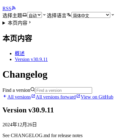
RSS
选择主题
选择语言
本页内容
本页内容
概述
Version v30.9.11
Changelog
Find a version
All versions
All versions forward
View on GitHub
Version v30.9.11
2024年12月26日
See CHANGELOG.md for release notes