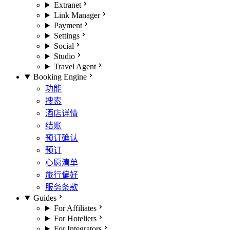
Extranet
Link Manager
Payment
Settings
Social
Studio
Travel Agent
Booking Engine
功能
搜索
酒店详情
结账
预订确认
预订
心愿清单
旅行偏好
服务条款
Guides
For Affiliates
For Hoteliers
For Integrators