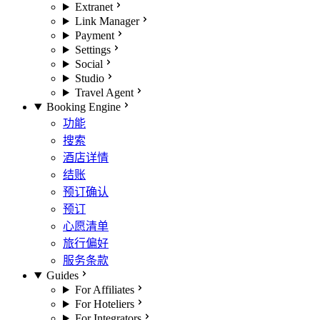
Extranet
Link Manager
Payment
Settings
Social
Studio
Travel Agent
Booking Engine
功能
搜索
酒店详情
结账
预订确认
预订
心愿清单
旅行偏好
服务条款
Guides
For Affiliates
For Hoteliers
For Integrators