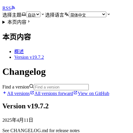
RSS
选择主题
选择语言
本页内容
本页内容
概述
Version v19.7.2
Changelog
Find a version
All versions
All versions forward
View on GitHub
Version v19.7.2
2025年4月11日
See CHANGELOG.md for release notes