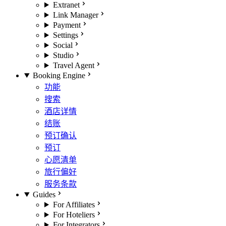
Extranet
Link Manager
Payment
Settings
Social
Studio
Travel Agent
Booking Engine
功能
搜索
酒店详情
结账
预订确认
预订
心愿清单
旅行偏好
服务条款
Guides
For Affiliates
For Hoteliers
For Integrators