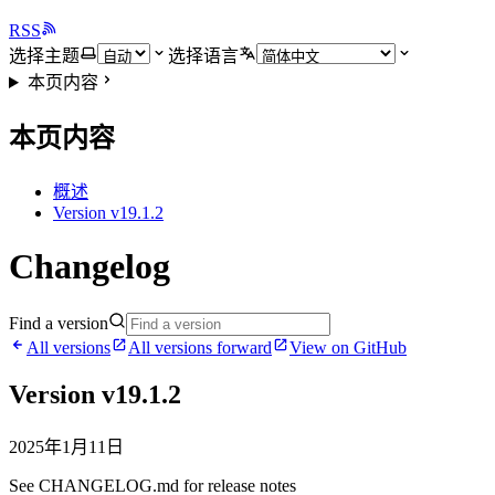
RSS
选择主题
选择语言
本页内容
本页内容
概述
Version v19.1.2
Changelog
Find a version
All versions
All versions forward
View on GitHub
Version v19.1.2
2025年1月11日
See CHANGELOG.md for release notes