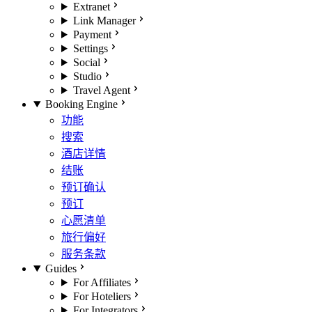
Extranet
Link Manager
Payment
Settings
Social
Studio
Travel Agent
Booking Engine
功能
搜索
酒店详情
结账
预订确认
预订
心愿清单
旅行偏好
服务条款
Guides
For Affiliates
For Hoteliers
For Integrators