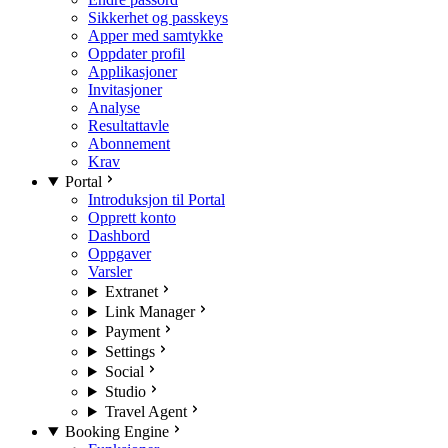
Sikkerhet og passkeys
Apper med samtykke
Oppdater profil
Applikasjoner
Invitasjoner
Analyse
Resultattavle
Abonnement
Krav
Portal
Introduksjon til Portal
Opprett konto
Dashbord
Oppgaver
Varsler
Extranet
Link Manager
Payment
Settings
Social
Studio
Travel Agent
Booking Engine