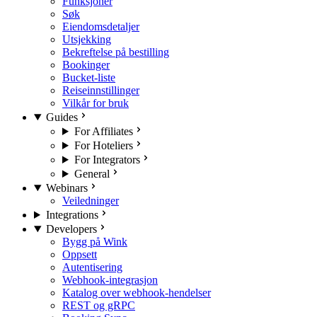
Funksjoner
Søk
Eiendomsdetaljer
Utsjekking
Bekreftelse på bestilling
Bookinger
Bucket-liste
Reiseinnstillinger
Vilkår for bruk
Guides
For Affiliates
For Hoteliers
For Integrators
General
Webinars
Veiledninger
Integrations
Developers
Bygg på Wink
Oppsett
Autentisering
Webhook-integrasjon
Katalog over webhook-hendelser
REST og gRPC