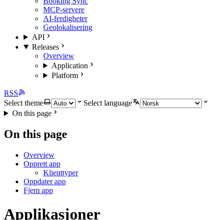
Booking Sync
MCP-servere
AI-ferdigheter
Geolokalisering
API
Releases
Overview
Application
Platform
RSS
Select theme
Select language
On this page
On this page
Overview
Opprett app
Klienttyper
Oppdater app
Fjern app
Applikasjoner