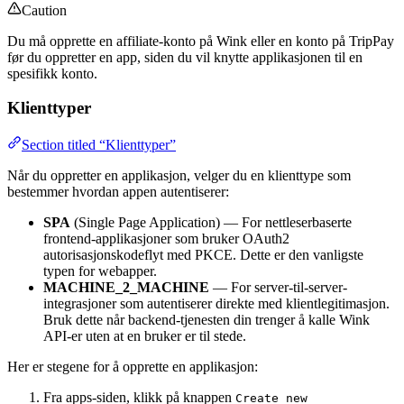
Caution
Du må opprette en affiliate-konto på Wink eller en konto på TripPay
før du oppretter en app, siden du vil knytte applikasjonen til en
spesifikk konto.
Klienttyper
Section titled “Klienttyper”
Når du oppretter en applikasjon, velger du en klienttype som
bestemmer hvordan appen autentiserer:
SPA
(Single Page Application) — For nettleserbaserte
frontend-applikasjoner som bruker OAuth2
autorisasjonskodeflyt med PKCE. Dette er den vanligste
typen for webapper.
MACHINE_2_MACHINE
— For server-til-server-
integrasjoner som autentiserer direkte med klientlegitimasjon.
Bruk dette når backend-tjenesten din trenger å kalle Wink
API-er uten at en bruker er til stede.
Her er stegene for å opprette en applikasjon:
Fra apps-siden, klikk på knappen
Create new