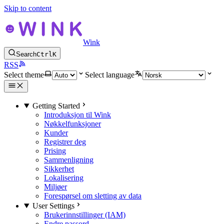
Skip to content
Wink
Search
Ctrl
K
RSS
Select theme
Select language
Getting Started
Introduksjon til Wink
Nøkkelfunksjoner
Kunder
Registrer deg
Prising
Sammenligning
Sikkerhet
Lokalisering
Miljøer
Forespørsel om sletting av data
User Settings
Brukerinnstillinger (IAM)
Endre passord