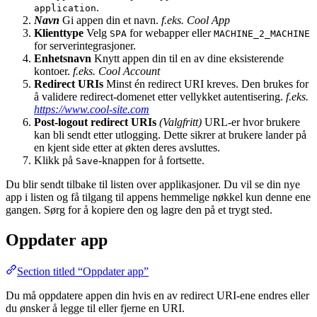
.
application
Navn
Gi appen din et navn.
f.eks. Cool App
Klienttype
Velg
for webapper eller
SPA
MACHINE_2_MACHINE
for serverintegrasjoner.
Enhetsnavn
Knytt appen din til en av dine eksisterende
kontoer.
f.eks. Cool Account
Redirect URIs
Minst én redirect URI kreves. Den brukes for
å validere redirect-domenet etter vellykket autentisering.
f.eks.
https://www.cool-site.com
Post-logout redirect URIs
(Valgfritt)
URL-er hvor brukere
kan bli sendt etter utlogging. Dette sikrer at brukere lander på
en kjent side etter at økten deres avsluttes.
Klikk på
-knappen for å fortsette.
Save
Du blir sendt tilbake til listen over applikasjoner. Du vil se din nye
app i listen og få tilgang til appens hemmelige nøkkel kun denne ene
gangen. Sørg for å kopiere den og lagre den på et trygt sted.
Oppdater app
Section titled “Oppdater app”
Du må oppdatere appen din hvis en av redirect URI-ene endres eller
du ønsker å legge til eller fjerne en URI.