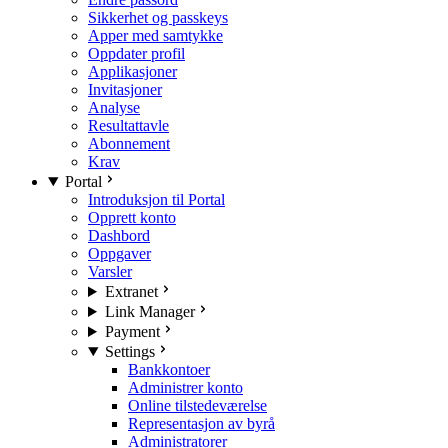
Sikkerhet og passkeys
Apper med samtykke
Oppdater profil
Applikasjoner
Invitasjoner
Analyse
Resultattavle
Abonnement
Krav
Portal
Introduksjon til Portal
Opprett konto
Dashbord
Oppgaver
Varsler
Extranet
Link Manager
Payment
Settings
Bankkontoer
Administrer konto
Online tilstedeværelse
Representasjon av byrå
Administratorer