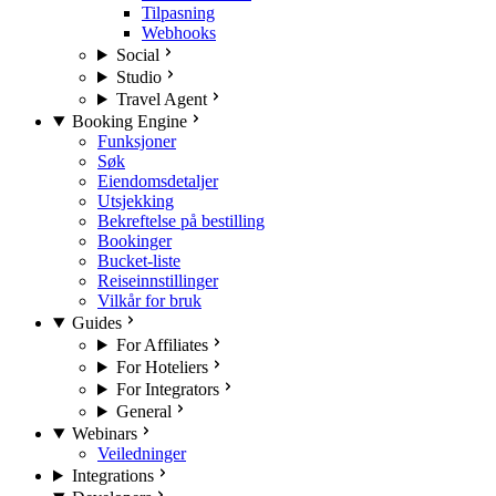
Tilpasning
Webhooks
Social
Studio
Travel Agent
Booking Engine
Funksjoner
Søk
Eiendomsdetaljer
Utsjekking
Bekreftelse på bestilling
Bookinger
Bucket-liste
Reiseinnstillinger
Vilkår for bruk
Guides
For Affiliates
For Hoteliers
For Integrators
General
Webinars
Veiledninger
Integrations