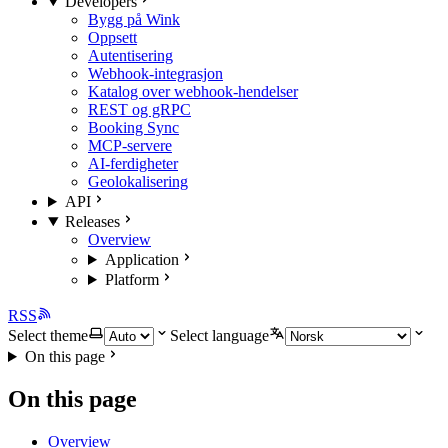
Developers
Bygg på Wink
Oppsett
Autentisering
Webhook-integrasjon
Katalog over webhook-hendelser
REST og gRPC
Booking Sync
MCP-servere
AI-ferdigheter
Geolokalisering
API
Releases
Overview
Application
Platform
RSS
Select theme
Select language
On this page
On this page
Overview