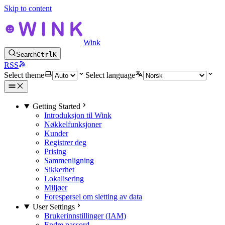
Skip to content
Wink
Search
Ctrl
K
RSS
Select theme
Select language
Getting Started
Introduksjon til Wink
Nøkkelfunksjoner
Kunder
Registrer deg
Prising
Sammenligning
Sikkerhet
Lokalisering
Miljøer
Forespørsel om sletting av data
User Settings
Brukerinnstillinger (IAM)
Endre passord