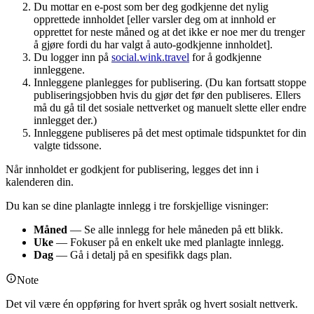
Du mottar en e-post som ber deg godkjenne det nylig
opprettede innholdet [eller varsler deg om at innhold er
opprettet for neste måned og at det ikke er noe mer du trenger
å gjøre fordi du har valgt å auto-godkjenne innholdet].
Du logger inn på
social.wink.travel
for å godkjenne
innleggene.
Innleggene planlegges for publisering. (Du kan fortsatt stoppe
publiseringsjobben hvis du gjør det før den publiseres. Ellers
må du gå til det sosiale nettverket og manuelt slette eller endre
innlegget der.)
Innleggene publiseres på det mest optimale tidspunktet for din
valgte tidssone.
Når innholdet er godkjent for publisering, legges det inn i
kalenderen din.
Du kan se dine planlagte innlegg i tre forskjellige visninger:
Måned
— Se alle innlegg for hele måneden på ett blikk.
Uke
— Fokuser på en enkelt uke med planlagte innlegg.
Dag
— Gå i detalj på en spesifikk dags plan.
Note
Det vil være én oppføring for hvert språk og hvert sosialt nettverk.