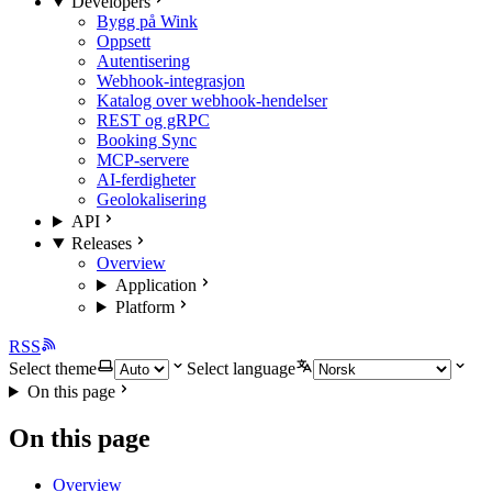
Developers
Bygg på Wink
Oppsett
Autentisering
Webhook-integrasjon
Katalog over webhook-hendelser
REST og gRPC
Booking Sync
MCP-servere
AI-ferdigheter
Geolokalisering
API
Releases
Overview
Application
Platform
RSS
Select theme
Select language
On this page
On this page
Overview