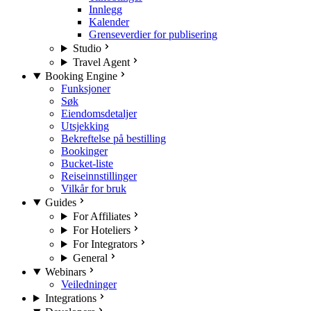
Innlegg
Kalender
Grenseverdier for publisering
Studio
Travel Agent
Booking Engine
Funksjoner
Søk
Eiendomsdetaljer
Utsjekking
Bekreftelse på bestilling
Bookinger
Bucket-liste
Reiseinnstillinger
Vilkår for bruk
Guides
For Affiliates
For Hoteliers
For Integrators
General
Webinars
Veiledninger
Integrations