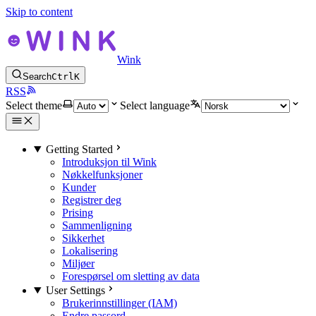
Skip to content
Wink
Search
Ctrl
K
RSS
Select theme
Select language
Getting Started
Introduksjon til Wink
Nøkkelfunksjoner
Kunder
Registrer deg
Prising
Sammenligning
Sikkerhet
Lokalisering
Miljøer
Forespørsel om sletting av data
User Settings
Brukerinnstillinger (IAM)
Endre passord