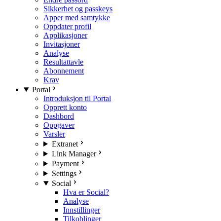
Sikkerhet og passkeys
Apper med samtykke
Oppdater profil
Applikasjoner
Invitasjoner
Analyse
Resultattavle
Abonnement
Krav
Portal
Introduksjon til Portal
Opprett konto
Dashbord
Oppgaver
Varsler
Extranet
Link Manager
Payment
Settings
Social
Hva er Social?
Analyse
Innstillinger
Tilkoblinger