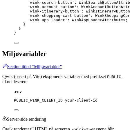
'
wink-search-button
'
:
WinkSearchButtonAttrib
'
wink-account-button
'
:
WinkAccountButtonAttr
'
wink-itinerary-button
'
:
WinkItineraryButton
'
wink-shopping-cart-button
'
:
WinkShoppingCar
'
wink-app-loader
'
:
WinkAppLoaderAttributes
;
}
}
}
Miljøvariabler
Section titled “Miljøvariabler”
Qwik (basert på Vite) eksponerer variabler med prefikset
PUBLIC_
til nettleseren:
.env
PUBLIC_WINK_CLIENT_ID=your-client-id
Server-side rendering
Qwik renderer til HTML på serveren.
-taggene blir
<wink-*>