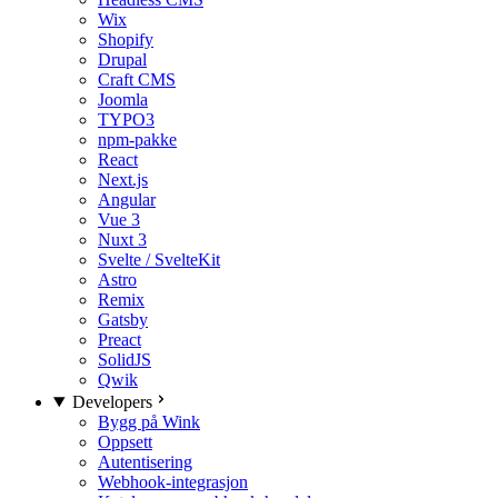
Wix
Shopify
Drupal
Craft CMS
Joomla
TYPO3
npm-pakke
React
Next.js
Angular
Vue 3
Nuxt 3
Svelte / SvelteKit
Astro
Remix
Gatsby
Preact
SolidJS
Qwik
Developers
Bygg på Wink
Oppsett
Autentisering
Webhook-integrasjon