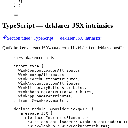
);
});
TypeScript — deklarer JSX intrinsics
Section titled “TypeScript — deklarer JSX intrinsics”
Qwik bruker sitt eget JSX-navnerom. Utvid det i en deklarasjonsfil:
src/wink-elements.d.ts
import
type
 {
WinkContentLoaderAttributes,
WinkLookupAttributes,
WinkSearchButtonAttributes,
WinkAccountButtonAttributes,
WinkItineraryButtonAttributes,
WinkShoppingCartButtonAttributes,
WinkAppLoaderAttributes,
} 
from
'
@wink/elements
'
;
declare
module
'
@builder.io/qwik
'
 {
namespace
 JSX {
interface
 IntrinsicElements {
'
wink-content-loader
'
:
WinkContentLoaderAttr
'
wink-lookup
'
:
WinkLookupAttributes
;