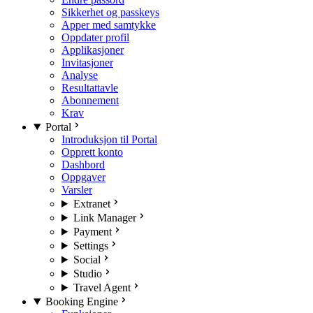
Sikkerhet og passkeys
Apper med samtykke
Oppdater profil
Applikasjoner
Invitasjoner
Analyse
Resultattavle
Abonnement
Krav
Portal
Introduksjon til Portal
Opprett konto
Dashbord
Oppgaver
Varsler
Extranet
Link Manager
Payment
Settings
Social
Studio
Travel Agent
Booking Engine