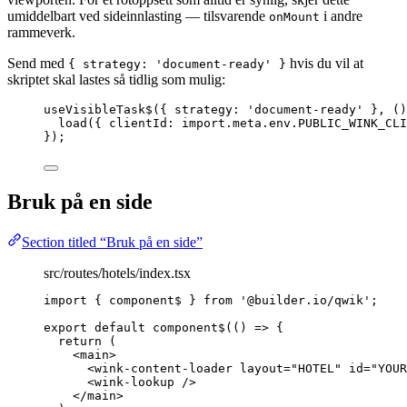
umiddelbart ved sideinnlasting — tilsvarende
i andre
onMount
rammeverk.
Send med
hvis du vil at
{ strategy: 'document-ready' }
skriptet skal lastes så tidlig som mulig:
useVisibleTask$
({ strategy: 
'
document-ready
'
 }, 
()
load
({ clientId: 
import.
meta
.
env
.
PUBLIC_WINK_CLI
});
Bruk på en side
Section titled “Bruk på en side”
src/routes/hotels/index.tsx
import
 { component$ } 
from
'
@builder.io/qwik
'
;
export
default
component$
(
()
=>
 {
return
 (
<
main
>
<
wink-content-loader
layout
=
"
HOTEL
"
id
=
"
YOUR
<
wink-lookup
 />
</
main
>