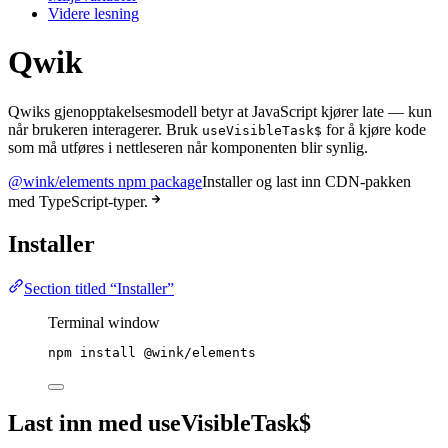
Videre lesning
Qwik
Qwiks gjenopptakelsesmodell betyr at JavaScript kjører late — kun
når brukeren interagerer. Bruk
for å kjøre kode
useVisibleTask$
som må utføres i nettleseren når komponenten blir synlig.
@wink/elements npm package
Installer og last inn CDN-pakken
med TypeScript-typer.
Installer
Section titled “Installer”
Terminal window
npm
install
@wink/elements
Last inn med useVisibleTask$