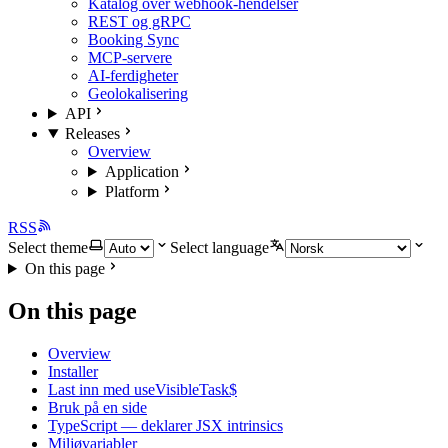
Katalog over webhook-hendelser
REST og gRPC
Booking Sync
MCP-servere
AI-ferdigheter
Geolokalisering
API
Releases
Overview
Application
Platform
RSS
Select theme
Select language
On this page
On this page
Overview
Installer
Last inn med useVisibleTask$
Bruk på en side
TypeScript — deklarer JSX intrinsics
Miljøvariabler