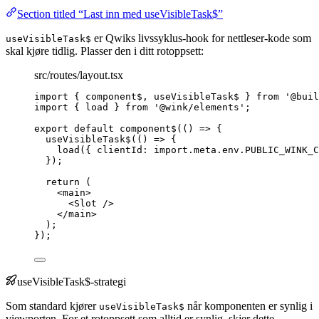
Section titled “Last inn med useVisibleTask$”
er Qwiks livssyklus-hook for nettleser-kode som
useVisibleTask$
skal kjøre tidlig. Plasser den i ditt rotoppsett:
src/routes/layout.tsx
import
 { component$, useVisibleTask$ } 
from
'
@buil
import
 { load } 
from
'
@wink/elements
'
;
export
default
component$
(
()
=>
 {
useVisibleTask$
(
()
=>
 {
load
({ clientId: 
import.
meta
.
env
.
PUBLIC_WINK_C
});
return
 (
<
main
>
<
Slot
 />
</
main
>
);
});
useVisibleTask$-strategi
Som standard kjører
når komponenten er synlig i
useVisibleTask$
viewporten. For et rotoppsett som alltid er synlig, skjer dette