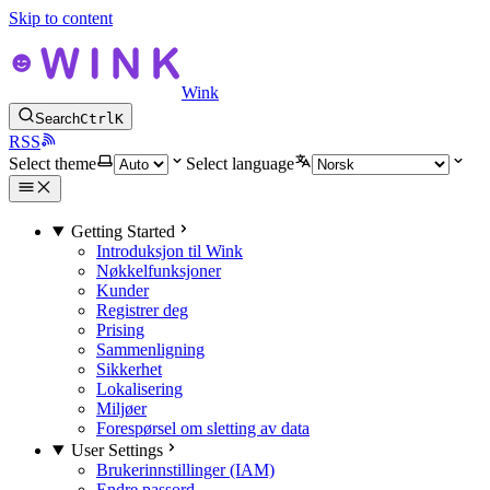
Skip to content
Wink
Search
Ctrl
K
RSS
Select theme
Select language
Getting Started
Introduksjon til Wink
Nøkkelfunksjoner
Kunder
Registrer deg
Prising
Sammenligning
Sikkerhet
Lokalisering
Miljøer
Forespørsel om sletting av data
User Settings
Brukerinnstillinger (IAM)
Endre passord