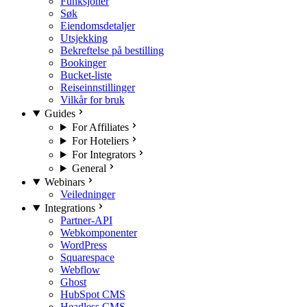
Funksjoner
Søk
Eiendomsdetaljer
Utsjekking
Bekreftelse på bestilling
Bookinger
Bucket-liste
Reiseinnstillinger
Vilkår for bruk
Guides
For Affiliates
For Hoteliers
For Integrators
General
Webinars
Veiledninger
Integrations
Partner-API
Webkomponenter
WordPress
Squarespace
Webflow
Ghost
HubSpot CMS
Headless CMS