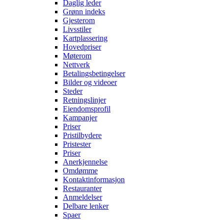
Daglig leder
Grønn indeks
Gjesterom
Livsstiler
Kartplassering
Hovedpriser
Møterom
Nettverk
Betalingsbetingelser
Bilder og videoer
Steder
Retningslinjer
Eiendomsprofil
Kampanjer
Priser
Pristilbydere
Pristester
Priser
Anerkjennelse
Omdømme
Kontaktinformasjon
Restauranter
Anmeldelser
Delbare lenker
Spaer