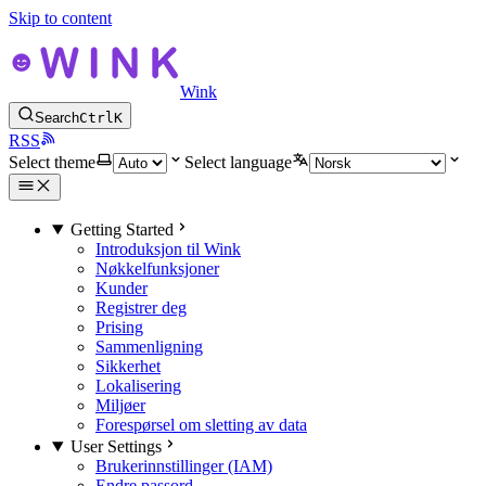
Skip to content
Wink
Search
Ctrl
K
RSS
Select theme
Select language
Getting Started
Introduksjon til Wink
Nøkkelfunksjoner
Kunder
Registrer deg
Prising
Sammenligning
Sikkerhet
Lokalisering
Miljøer
Forespørsel om sletting av data
User Settings
Brukerinnstillinger (IAM)
Endre passord