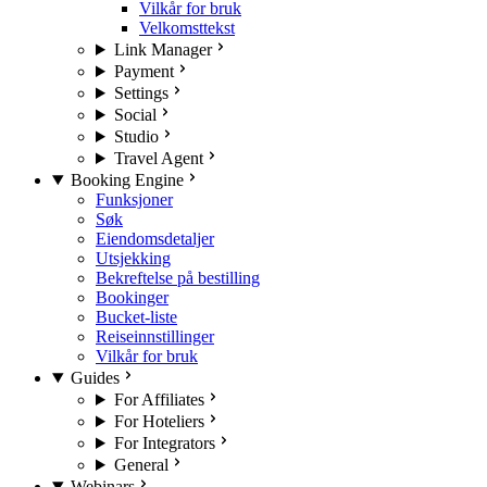
Vilkår for bruk
Velkomsttekst
Link Manager
Payment
Settings
Social
Studio
Travel Agent
Booking Engine
Funksjoner
Søk
Eiendomsdetaljer
Utsjekking
Bekreftelse på bestilling
Bookinger
Bucket-liste
Reiseinnstillinger
Vilkår for bruk
Guides
For Affiliates
For Hoteliers
For Integrators
General
Webinars