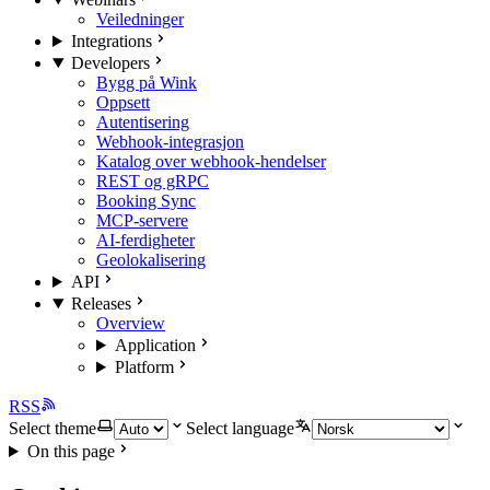
Veiledninger
Integrations
Developers
Bygg på Wink
Oppsett
Autentisering
Webhook-integrasjon
Katalog over webhook-hendelser
REST og gRPC
Booking Sync
MCP-servere
AI-ferdigheter
Geolokalisering
API
Releases
Overview
Application
Platform
RSS
Select theme
Select language
On this page