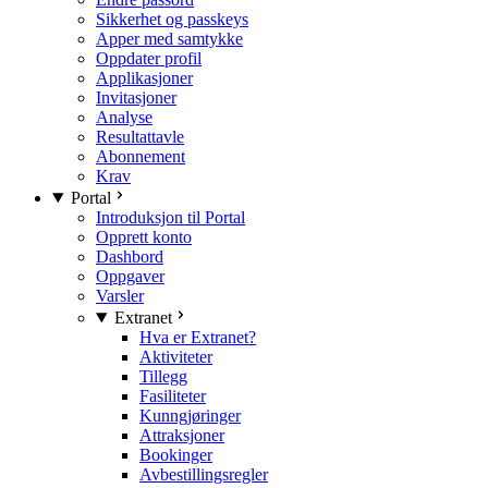
Sikkerhet og passkeys
Apper med samtykke
Oppdater profil
Applikasjoner
Invitasjoner
Analyse
Resultattavle
Abonnement
Krav
Portal
Introduksjon til Portal
Opprett konto
Dashbord
Oppgaver
Varsler
Extranet
Hva er Extranet?
Aktiviteter
Tillegg
Fasiliteter
Kunngjøringer
Attraksjoner
Bookinger
Avbestillingsregler