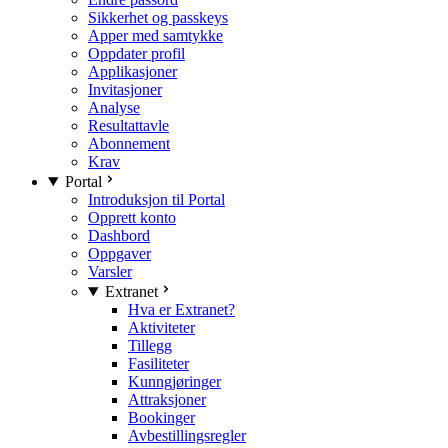
Sikkerhet og passkeys
Apper med samtykke
Oppdater profil
Applikasjoner
Invitasjoner
Analyse
Resultattavle
Abonnement
Krav
Portal
Introduksjon til Portal
Opprett konto
Dashbord
Oppgaver
Varsler
Extranet
Hva er Extranet?
Aktiviteter
Tillegg
Fasiliteter
Kunngjøringer
Attraksjoner
Bookinger
Avbestillingsregler