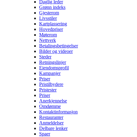
Daglig leder
Grønn indeks
Gjesterom
Livsstiler
Kartplassering
Hovedpriser
Møterom
Nettverk
Betalingsbetingelser
Bilder og videoer
Steder
Retningslinjer
Eiendomsprofil
Kampanjer
Priser
Pristilbydere
Pristester
Priser
Anerkjennelse
Omdømme
Kontaktinformasjon
Restauranter
Anmeldelser
Delbare lenker
Spaer