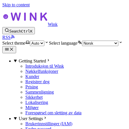
Skip to content
Wink
Search
Ctrl
K
RSS
Select theme
Select language
Getting Started
Introduksjon til Wink
Nøkkelfunksjoner
Kunder
Registrer deg
Prising
Sammenligning
Sikkerhet
Lokalisering
Miljøer
Forespørsel om sletting av data
User Settings
Brukerinnstillinger (IAM)
Endre passord