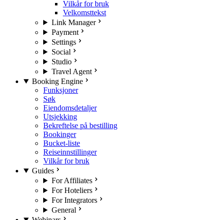
Vilkår for bruk
Velkomsttekst
Link Manager
Payment
Settings
Social
Studio
Travel Agent
Booking Engine
Funksjoner
Søk
Eiendomsdetaljer
Utsjekking
Bekreftelse på bestilling
Bookinger
Bucket-liste
Reiseinnstillinger
Vilkår for bruk
Guides
For Affiliates
For Hoteliers
For Integrators
General
Webinars