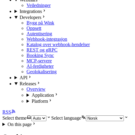
Veiledninger
Integrations
Developers
Bygg på Wink
Oppsett
Autentisering
Webhook-integrasjon
Katalog over webhook-hendelser
REST og gRPC
Booking Sync
MCP-servere
AI-ferdigheter
Geolokalisering
API
Releases
Overview
Application
Platform
RSS
Select theme
Select language
On this page