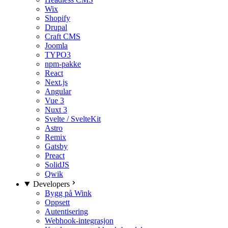
Wix
Shopify
Drupal
Craft CMS
Joomla
TYPO3
npm-pakke
React
Next.js
Angular
Vue 3
Nuxt 3
Svelte / SvelteKit
Astro
Remix
Gatsby
Preact
SolidJS
Qwik
Developers
Bygg på Wink
Oppsett
Autentisering
Webhook-integrasjon