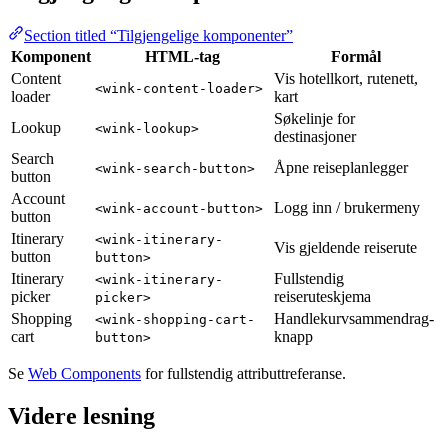
Section titled “Tilgjengelige komponenter”
Komponent
HTML-tag
Formål
Content
Vis hotellkort, rutenett,
<wink-content-loader>
loader
kart
Søkelinje for
Lookup
<wink-lookup>
destinasjoner
Search
Åpne reiseplanlegger
<wink-search-button>
button
Account
Logg inn / brukermeny
<wink-account-button>
button
Itinerary
<wink-itinerary-
Vis gjeldende reiserute
button
button>
Itinerary
Fullstendig
<wink-itinerary-
picker
reiseruteskjema
picker>
Shopping
Handlekurvsammendrag-
<wink-shopping-cart-
cart
knapp
button>
Se
Web Components
for fullstendig attributtreferanse.
Videre lesning