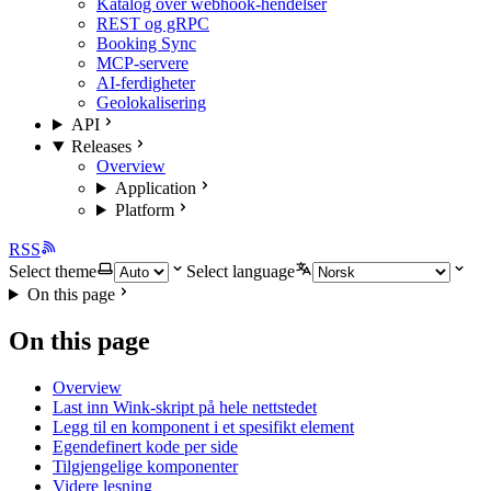
Katalog over webhook-hendelser
REST og gRPC
Booking Sync
MCP-servere
AI-ferdigheter
Geolokalisering
API
Releases
Overview
Application
Platform
RSS
Select theme
Select language
On this page
On this page
Overview
Last inn Wink-skript på hele nettstedet
Legg til en komponent i et spesifikt element
Egendefinert kode per side
Tilgjengelige komponenter
Videre lesning