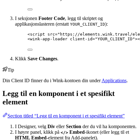
I seksjonen
Footer Code
, legg til skriptet og
applikasjonslasteren (erstatt
):
YOUR_CLIENT_ID
<
script
src
=
"
https://elements.wink.travel/ele
<
wink-app-loader
client-id
=
"
YOUR_CLIENT_ID
"
><
Klikk
Save Changes
.
Tip
Din Client ID finner du i Wink-kontoen din under
Applications
.
Legg til en komponent i et spesifikt
element
Section titled “Legg til en komponent i et spesifikt element”
I Designer, velg
Div
eller
Section
der du vil ha komponenten.
I høyre panel, klikk på
Embed
-ikonet (eller legg til et
</>
HTML Embed
-element fra Add-panelet).