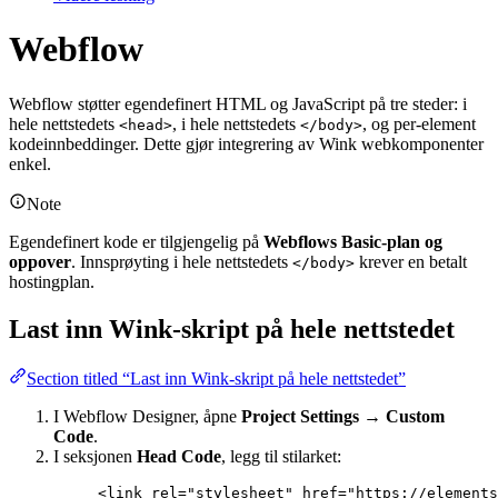
Webflow
Webflow støtter egendefinert HTML og JavaScript på tre steder: i
hele nettstedets
, i hele nettstedets
, og per-element
<head>
</body>
kodeinnbeddinger. Dette gjør integrering av Wink webkomponenter
enkel.
Note
Egendefinert kode er tilgjengelig på
Webflows Basic-plan og
oppover
. Innsprøyting i hele nettstedets
krever en betalt
</body>
hostingplan.
Last inn Wink-skript på hele nettstedet
Section titled “Last inn Wink-skript på hele nettstedet”
I Webflow Designer, åpne
Project Settings → Custom
Code
.
I seksjonen
Head Code
, legg til stilarket:
<
link
rel
=
"
stylesheet
"
href
=
"
https://elements