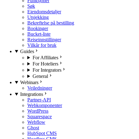
Funksjoner
Søk
Eiendomsdetaljer
Utsjekking
Bekreftelse på bestilling
Bookinger
Bucket-liste
Reiseinnstillinger
Vilkår for bruk
Guides
For Affiliates
For Hoteliers
For Integrators
General
Webinars
Veiledninger
Integrations
Partner-API
Webkomponenter
WordPress
Squarespace
Webflow
Ghost
HubSpot CMS
Headless CMS