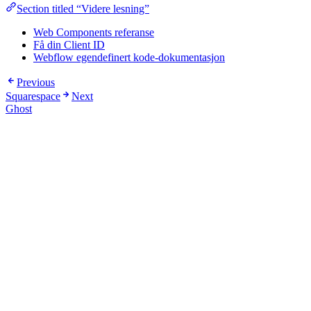
Section titled “Videre lesning”
Web Components referanse
Få din Client ID
Webflow egendefinert kode-dokumentasjon
Previous
Squarespace
Next
Ghost