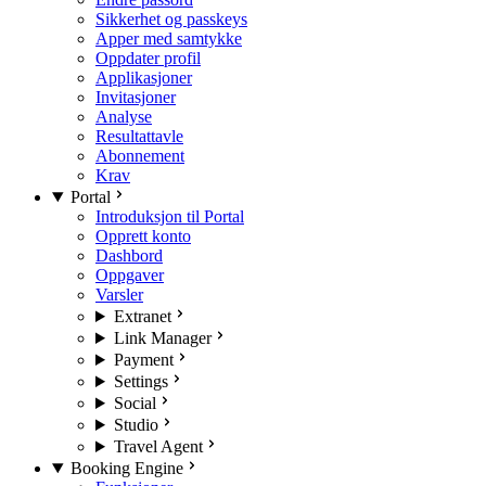
Sikkerhet og passkeys
Apper med samtykke
Oppdater profil
Applikasjoner
Invitasjoner
Analyse
Resultattavle
Abonnement
Krav
Portal
Introduksjon til Portal
Opprett konto
Dashbord
Oppgaver
Varsler
Extranet
Link Manager
Payment
Settings
Social
Studio
Travel Agent
Booking Engine