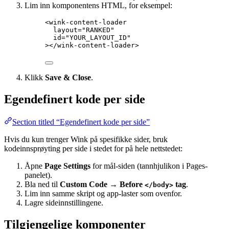
Lim inn komponentens HTML, for eksempel:
<
wink-content-loader
layout
=
"
RANKED
"
id
=
"
YOUR_LAYOUT_ID
"
></
wink-content-loader
>
Klikk
Save & Close
.
Egendefinert kode per side
Section titled “Egendefinert kode per side”
Hvis du kun trenger Wink på spesifikke sider, bruk
kodeinnsprøyting per side i stedet for på hele nettstedet:
Åpne
Page Settings
for mål-siden (tannhjulikon i Pages-
panelet).
Bla ned til
Custom Code → Before
tag
.
</body>
Lim inn samme skript og app-laster som ovenfor.
Lagre sideinnstillingene.
Tilgjengelige komponenter