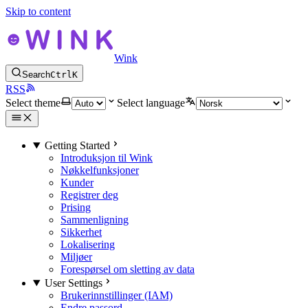
Skip to content
Wink
Search
Ctrl
K
RSS
Select theme
Select language
Getting Started
Introduksjon til Wink
Nøkkelfunksjoner
Kunder
Registrer deg
Prising
Sammenligning
Sikkerhet
Lokalisering
Miljøer
Forespørsel om sletting av data
User Settings
Brukerinnstillinger (IAM)
Endre passord