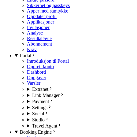
Sikkerhet og passkeys
Apper med samtykke
Oppdater profil
Applikasjoner
Invitasjoner
Analyse
Resultattavle
Abonnement
Krav
Portal
Introduksjon til Portal
Opprett konto
Dashbord
Oppgaver
Varsler
Extranet
Link Manager
Payment
Settings
Social
Studio
Travel Agent
Booking Engine