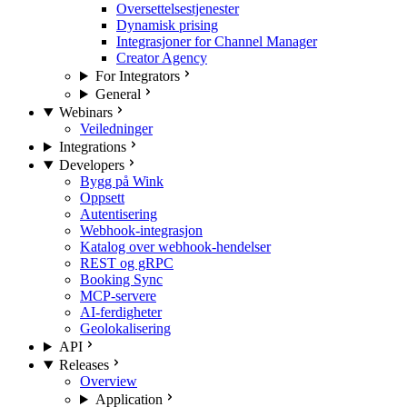
Oversettelsestjenester
Dynamisk prising
Integrasjoner for Channel Manager
Creator Agency
For Integrators
General
Webinars
Veiledninger
Integrations
Developers
Bygg på Wink
Oppsett
Autentisering
Webhook-integrasjon
Katalog over webhook-hendelser
REST og gRPC
Booking Sync
MCP-servere
AI-ferdigheter
Geolokalisering
API
Releases
Overview
Application