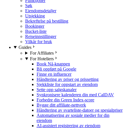
Funksjoner
Søk
Eiendomsdetaljer
Utsjekking
Bekreftelse på bestilling
Bookinger
Bucket-liste
Reiseinnstillinger
Vilkår for bruk
Guides
For Affiliates
For Hoteliers
Book Nå-knappen
Bli oppført på Google
Finne en influencer
Håndtering av priser og prissetting
Sjekkliste for oppstart av eiendom
Sette opp salgskanaler
Synkronisere kalenderen din med CalDAV
Forbedre din Green Index-score
Bygge ditt affiliate-nettverk
Håndtering av svarteliste-datoer og spesialpriser
Automatisering av sosiale medier for din
eiendom
AI-assistert registrering av eiendom