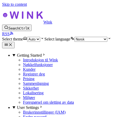
Skip to content
Wink
Search
Ctrl
K
RSS
Select theme
Select language
Getting Started
Introduksjon til Wink
Nøkkelfunksjoner
Kunder
Registrer deg
Prising
Sammenligning
Sikkerhet
Lokalisering
Miljøer
Forespørsel om sletting av data
User Settings
Brukerinnstillinger (IAM)
Endre passord