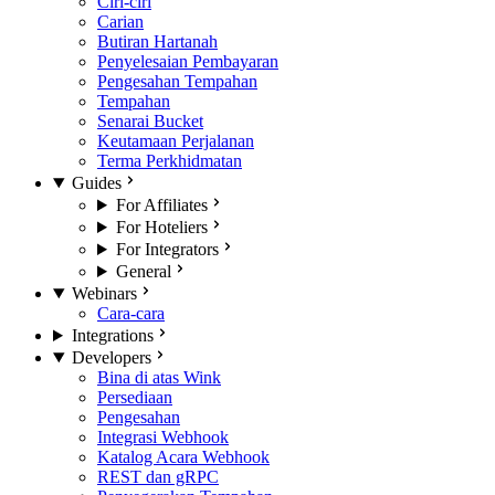
Ciri-ciri
Carian
Butiran Hartanah
Penyelesaian Pembayaran
Pengesahan Tempahan
Tempahan
Senarai Bucket
Keutamaan Perjalanan
Terma Perkhidmatan
Guides
For Affiliates
For Hoteliers
For Integrators
General
Webinars
Cara-cara
Integrations
Developers
Bina di atas Wink
Persediaan
Pengesahan
Integrasi Webhook
Katalog Acara Webhook
REST dan gRPC