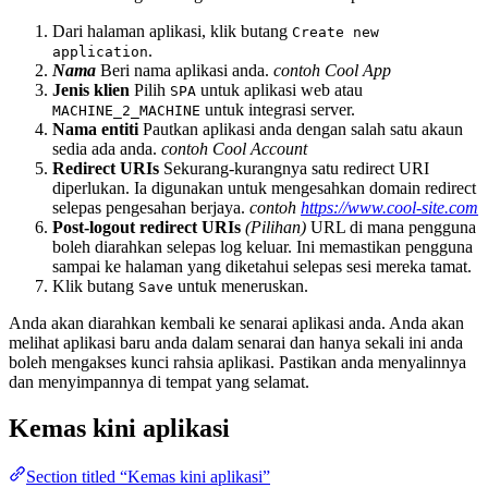
Dari halaman aplikasi, klik butang
Create new
.
application
Nama
Beri nama aplikasi anda.
contoh Cool App
Jenis klien
Pilih
untuk aplikasi web atau
SPA
untuk integrasi server.
MACHINE_2_MACHINE
Nama entiti
Pautkan aplikasi anda dengan salah satu akaun
sedia ada anda.
contoh Cool Account
Redirect URIs
Sekurang-kurangnya satu redirect URI
diperlukan. Ia digunakan untuk mengesahkan domain redirect
selepas pengesahan berjaya.
contoh
https://www.cool-site.com
Post-logout redirect URIs
(Pilihan)
URL di mana pengguna
boleh diarahkan selepas log keluar. Ini memastikan pengguna
sampai ke halaman yang diketahui selepas sesi mereka tamat.
Klik butang
untuk meneruskan.
Save
Anda akan diarahkan kembali ke senarai aplikasi anda. Anda akan
melihat aplikasi baru anda dalam senarai dan hanya sekali ini anda
boleh mengakses kunci rahsia aplikasi. Pastikan anda menyalinnya
dan menyimpannya di tempat yang selamat.
Kemas kini aplikasi
Section titled “Kemas kini aplikasi”