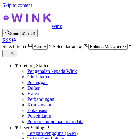
Skip to content
Wink
Search
Ctrl
K
RSS
Select theme
Select language
Getting Started
Pengenalan kepada Wink
Ciri Utama
Pelanggan
Daftar
Harga
Perbandingan
Keselamatan
Lokalisasi
Persekitaran
Permintaan pemadaman data
User Settings
Tetapan Pengguna (IAM)
Tukar Kata Laluan