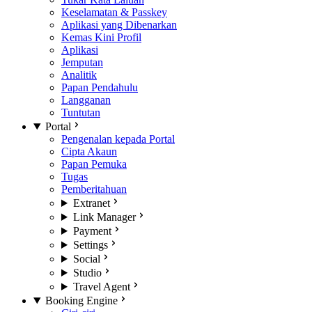
Keselamatan & Passkey
Aplikasi yang Dibenarkan
Kemas Kini Profil
Aplikasi
Jemputan
Analitik
Papan Pendahulu
Langganan
Tuntutan
Portal
Pengenalan kepada Portal
Cipta Akaun
Papan Pemuka
Tugas
Pemberitahuan
Extranet
Link Manager
Payment
Settings
Social
Studio
Travel Agent
Booking Engine