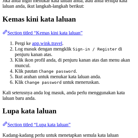
Jika anda ingin menukar kata laluan anda, atau anda terlupa kata
laluan anda, ikut langkah-langkah berikut:
Kemas kini kata laluan
Section titled “Kemas kini kata laluan”
Pergi ke
app.wink.travel
.
Log masuk dengan mengklik
di
Sign-in / Register
penjuru kanan atas.
Klik ikon profil anda, di penjuru kanan atas dan menu akan
muncul.
Klik pautan
.
Change password
Ikut arahan untuk menukar kata laluan anda.
Klik
untuk meneruskan.
Change password
Kali seterusnya anda log masuk, anda perlu menggunakan kata
laluan baru anda.
Lupa kata laluan
Section titled “Lupa kata laluan”
Kadang-kadang perlu untuk menetapkan semula kata laluan