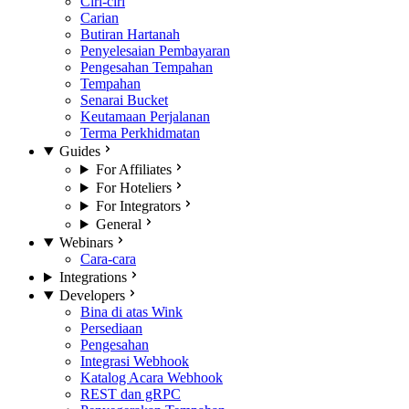
Ciri-ciri
Carian
Butiran Hartanah
Penyelesaian Pembayaran
Pengesahan Tempahan
Tempahan
Senarai Bucket
Keutamaan Perjalanan
Terma Perkhidmatan
Guides
For Affiliates
For Hoteliers
For Integrators
General
Webinars
Cara-cara
Integrations
Developers
Bina di atas Wink
Persediaan
Pengesahan
Integrasi Webhook
Katalog Acara Webhook
REST dan gRPC