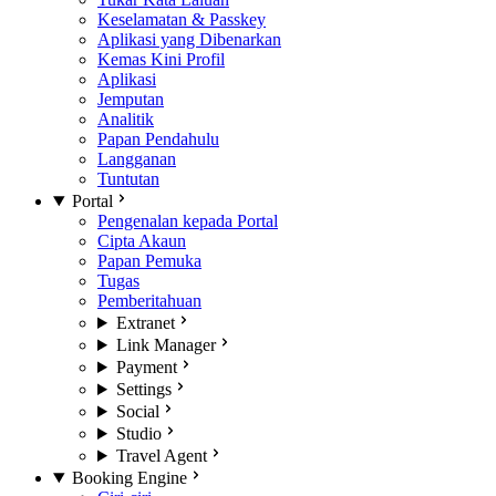
Keselamatan & Passkey
Aplikasi yang Dibenarkan
Kemas Kini Profil
Aplikasi
Jemputan
Analitik
Papan Pendahulu
Langganan
Tuntutan
Portal
Pengenalan kepada Portal
Cipta Akaun
Papan Pemuka
Tugas
Pemberitahuan
Extranet
Link Manager
Payment
Settings
Social
Studio
Travel Agent
Booking Engine