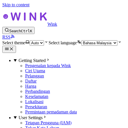
Skip to content
Wink
Search
Ctrl
K
RSS
Select theme
Select language
Getting Started
Pengenalan kepada Wink
Ciri Utama
Pelanggan
Daftar
Harga
Perbandingan
Keselamatan
Lokalisasi
Persekitaran
Permintaan pemadaman data
User Settings
Tetapan Pengguna (IAM)
Tukar Kata Laluan